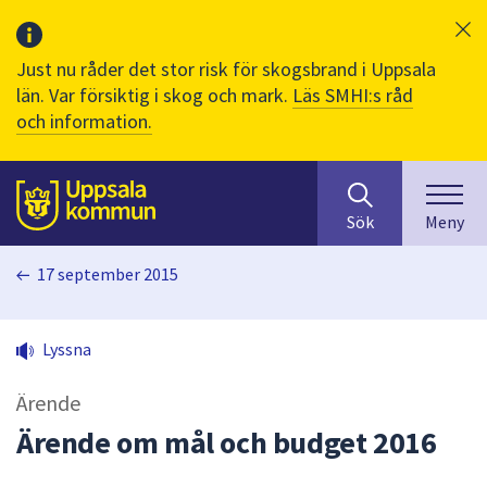
Just nu råder det stor risk för skogsbrand i Uppsala
län. Var försiktig i skog och mark.
Läs SMHI:s råd
och information.
Sök
huvudinnehåll
efter
Till sidans
Sök
Meny
innehåll
på
17 september 2015
webbplatsen.
När
du
Lyssna
börjar
skriva
Ärende
i
sökfältet
Ärende om mål och budget 2016
kommer
sökförslag