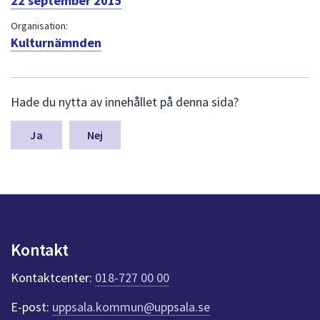
22 september 2015
dem.
Organisation:
Kulturnämnden
L
Hade du nytta av innehållet på denna sida?
ä
m
n
Nej
a
s
y
n
p
u
n
Kontakt
k
t
Kontaktcenter:
018-727 00 00
e
r
E-post:
uppsala.kommun@uppsala.se
f