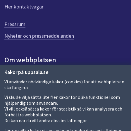
ö
Fler kontaktvägar
r
d
e
Pressrum
n
n
Nyheter och pressmeddelanden
a
s
i
Om webbplatsen
d
a
Om webbplatsen
Kakor på uppsala.se
Vi använder nödvändiga kakor (cookies) för att webbplatsen
Allmänna handlingar och diarium
ska fungera.
Behandling av personuppgifter
Vi skulle vilja sätta lite fler kakor för olika funktioner som
hjälper dig som användare.
Kakor
Vi vill också sätta kakor för statistik så vi kan analysera och
förbättra webbplatsen.
Språk (other languages)
Du kan när du vill ändra dina inställningar.
Tillgänglighetsredogörelse
Läs om vilka kakor vi använder och ändra dina inställningar