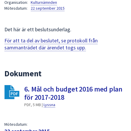
Organisation:
Kulturnämnden
att
Mötesdatum:
22 september 2015
presenteras
under
fältet.
Det här är ett beslutsunderlag.
Använd
För att ta del av beslutet, se protokoll från
piltangenterna
sammanträdet där ärendet togs upp.
för
att
navigera
mellan
Dokument
sökförslagen
och
6. Mål och budget 2016 med plan
enter
för 2017-2018
för
att
PDF, 5 MB |
Lyssna
välja
något
Mötesdatum:
av