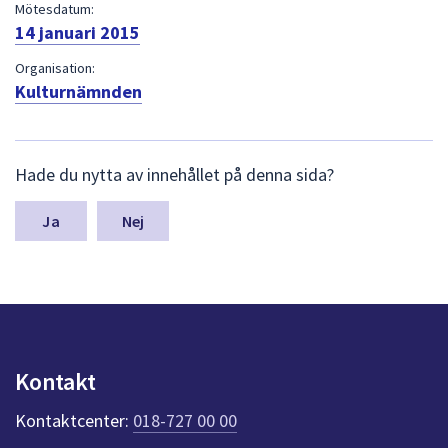
dem.
Mötesdatum:
14 januari 2015
Organisation:
Kulturnämnden
L
Hade du nytta av innehållet på denna sida?
ä
m
n
Nej
a
s
y
n
p
u
n
Kontakt
k
t
Kontaktcenter:
018-727 00 00
e