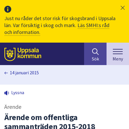
Just nu råder det stor risk för skogsbrand i Uppsala
län. Var försiktig i skog och mark.
Läs SMHI:s råd
och information.
Sök
huvudinnehåll
efter
Till sidans
Sök
Meny
innehåll
på
14 januari 2015
webbplatsen.
När
du
Lyssna
börjar
skriva
Ärende
i
sökfältet
Ärende om offentliga
kommer
sammanträden 2015-2018
sökförslag