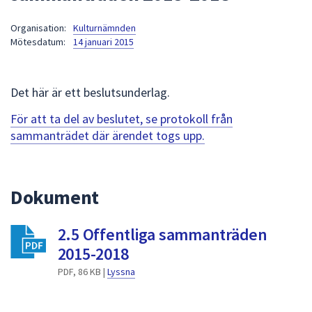
att
Organisation:
Kulturnämnden
presenteras
Mötesdatum:
14 januari 2015
under
fältet.
Använd
Det här är ett beslutsunderlag.
piltangenterna
för
För att ta del av beslutet, se protokoll från
att
sammanträdet där ärendet togs upp.
navigera
mellan
sökförslagen
Dokument
och
enter
2.5 Offentliga sammanträden
för
att
2015-2018
välja
PDF, 86 KB |
Lyssna
något
av