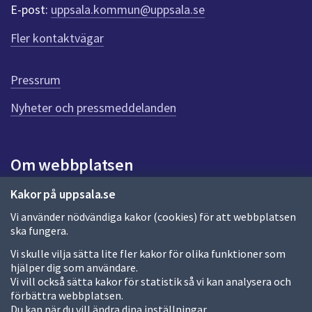
r
E-post:
uppsala.kommun@uppsala.se
f
ö
Fler kontaktvägar
r
d
e
Pressrum
n
n
Nyheter och pressmeddelanden
a
s
i
Om webbplatsen
d
a
Om webbplatsen
Kakor på uppsala.se
Vi använder nödvändiga kakor (cookies) för att webbplatsen
Allmänna handlingar och diarium
ska fungera.
Behandling av personuppgifter
Vi skulle vilja sätta lite fler kakor för olika funktioner som
hjälper dig som användare.
Kakor
Vi vill också sätta kakor för statistik så vi kan analysera och
förbättra webbplatsen.
Språk (other languages)
Du kan när du vill ändra dina inställningar.