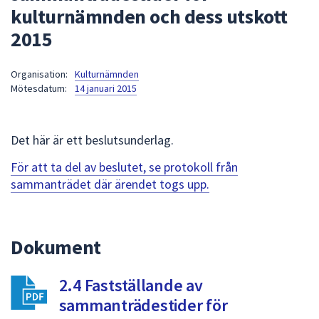
kulturnämnden och dess utskott
att
presenteras
2015
under
fältet.
Organisation:
Kulturnämnden
Använd
Mötesdatum:
14 januari 2015
piltangenterna
för
att
Det här är ett beslutsunderlag.
navigera
För att ta del av beslutet, se protokoll från
mellan
sammanträdet där ärendet togs upp.
sökförslagen
och
enter
för
Dokument
att
välja
2.4 Fastställande av
något
sammanträdestider för
av