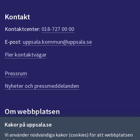
u
n
Kontakt
k
t
Kontaktcenter:
018-727 00 00
e
r
E-post:
uppsala.kommun@uppsala.se
f
ö
Fler kontaktvägar
r
d
e
Pressrum
n
n
Nyheter och pressmeddelanden
a
s
i
Om webbplatsen
d
a
Om webbplatsen
Kakor på uppsala.se
Vi använder nödvändiga kakor (cookies) för att webbplatsen
Allmänna handlingar och diarium