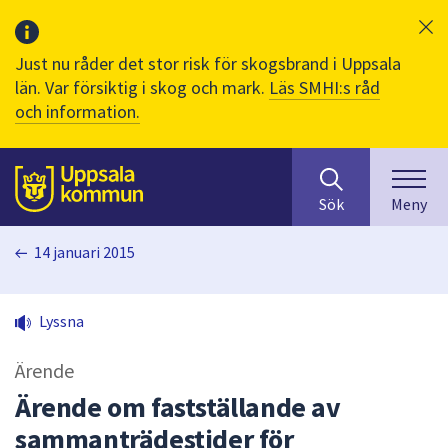
Just nu råder det stor risk för skogsbrand i Uppsala
län. Var försiktig i skog och mark.
Läs SMHI:s råd
och information.
Sök
huvudinnehåll
efter
Till sidans
Sök
Meny
innehåll
på
14 januari 2015
webbplatsen.
När
du
Lyssna
börjar
skriva
Ärende
i
sökfältet
Ärende om fastställande av
kommer
sammanträdestider för
sökförslag