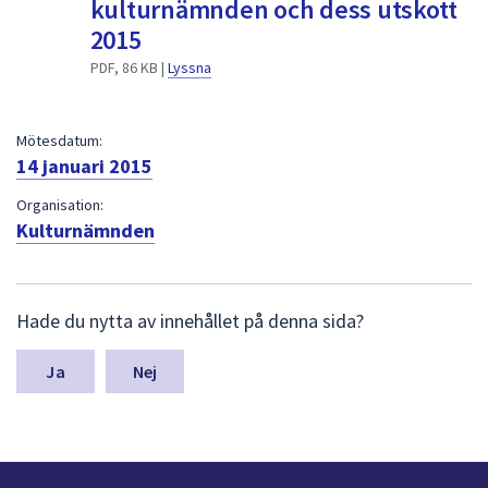
kulturnämnden och dess utskott
dem.
2015
PDF, 86 KB |
Lyssna
Mötesdatum:
14 januari 2015
Organisation:
Kulturnämnden
L
Hade du nytta av innehållet på denna sida?
ä
m
n
Nej
a
s
y
n
p