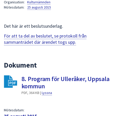
Organisation:
Kulturnämnden
att
Mötesdatum:
25 augusti 2015
presenteras
under
fältet.
Det här är ett beslutsunderlag.
Använd
För att ta del av beslutet, se protokoll från
piltangenterna
sammanträdet där ärendet togs upp.
för
att
navigera
mellan
Dokument
sökförslagen
och
8. Program för Ulleråker, Uppsala
enter
kommun
för
att
PDF, 364 KB |
Lyssna
välja
något
Mötesdatum:
av