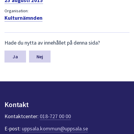
25 augusti 2015
dem.
Organisation:
Kulturnämnden
L
Hade du nytta av innehållet på denna sida?
ä
m
n
Nej
a
s
y
n
p
u
n
Kontakt
k
t
Kontaktcenter:
018-727 00 00
e
r
E-post:
uppsala.kommun@uppsala.se
f