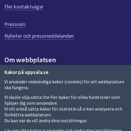
ö
Fler kontaktvägar
r
d
e
Pressrum
n
n
Nyheter och pressmeddelanden
a
s
i
Om webbplatsen
d
a
Om webbplatsen
Kakor på uppsala.se
Vi använder nödvändiga kakor (cookies) för att webbplatsen
Allmänna handlingar och diarium
ska fungera.
Behandling av personuppgifter
Vi skulle vilja sätta lite fler kakor för olika funktioner som
hjälper dig som användare.
Kakor
Vi vill också sätta kakor för statistik så vi kan analysera och
förbättra webbplatsen.
Språk (other languages)
Du kan när du vill ändra dina inställningar.
Tillgänglighetsredogörelse
Läs om vilka kakor vi använder och ändra dina inställningar