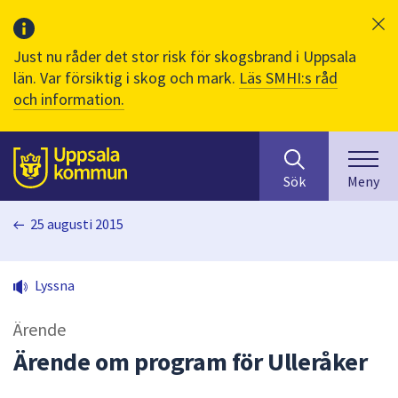
Just nu råder det stor risk för skogsbrand i Uppsala
län. Var försiktig i skog och mark.
Läs SMHI:s råd
och information.
Sök
huvudinnehåll
efter
Till sidans
Sök
Meny
innehåll
på
25 augusti 2015
webbplatsen.
När
du
Lyssna
börjar
skriva
Ärende
i
sökfältet
Ärende om program för Ulleråker
kommer
sökförslag