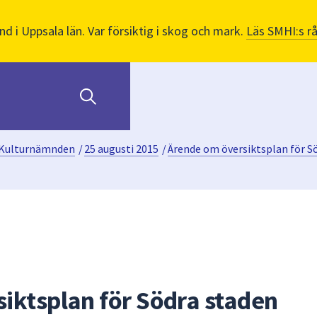
nd i Uppsala län. Var försiktig i skog och mark.
Läs SMHI:s r
Kulturnämnden
/
25 augusti 2015
/
Ärende om översiktsplan för S
iktsplan för Södra staden