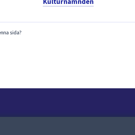
Kulturnämnden
enna sida?
Om webbplatsen
Om webbplatsen