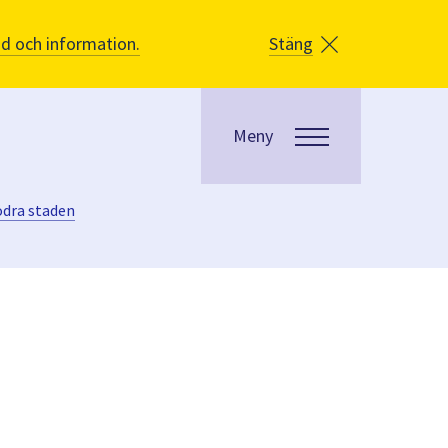
åd och information.
Stäng
Meny
ödra staden