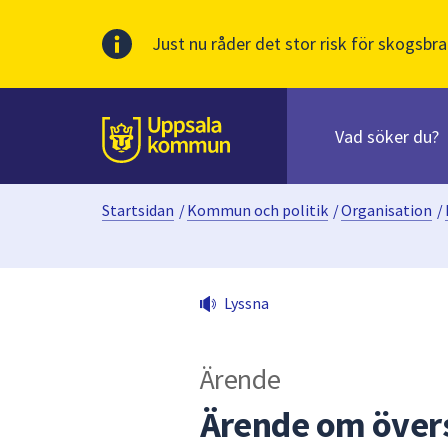
Just nu råder det stor risk för skogsbra
Sök
efter
huvudinnehåll
innehåll
Till sidans
på
webbplatsen.
Startsidan
/
Kommun och politik
/
Organisation
/
När
du
börjar
skriva
Lyssna
i
sökfältet
kommer
Ärende
sökförslag
att
Ärende om övers
presenteras