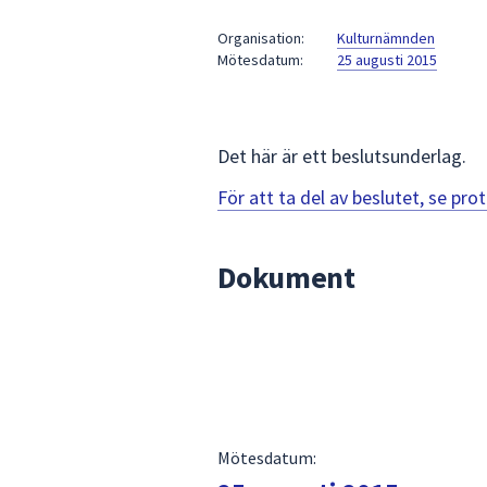
under
fältet.
Organisation:
Kulturnämnden
Mötesdatum:
25 augusti 2015
Använd
piltangenterna
för
att
Det här är ett beslutsunderlag.
navigera
mellan
För att ta del av beslutet, se pr
sökförslagen
och
Dokument
enter
för
att
välja
något
av
dem.
Mötesdatum: