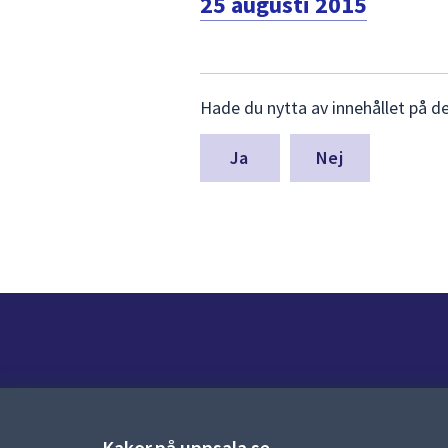
25 augusti 2015
Lämna
Hade du nytta av innehållet på d
synpunkter
för
denna
Nej
sida
Kontakt
Kontaktcenter:
018-727 00 00
Kakor på uppsala.se