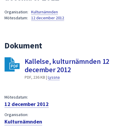
att
Organisation:
Kulturnämnden
presenteras
Mötesdatum:
12 december 2012
under
fältet.
Använd
piltangenterna
Dokument
för
att
Kallelse, kulturnämnden 12
navigera
december 2012
mellan
sökförslagen
PDF, 236 KB |
Lyssna
och
enter
Mötesdatum:
för
12 december 2012
att
välja
Organisation:
något
Kulturnämnden
av