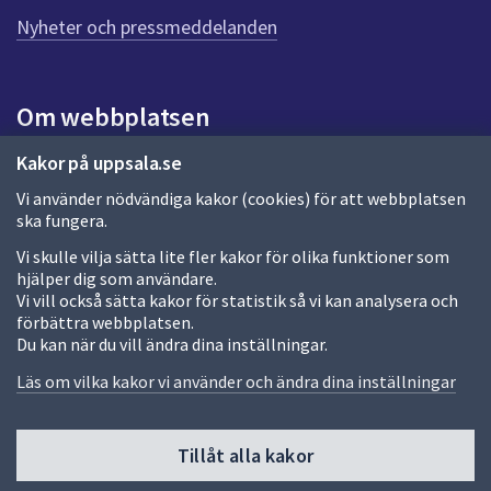
n
n
Nyheter och pressmeddelanden
a
s
i
Om webbplatsen
d
a
Om webbplatsen
Kakor på uppsala.se
Vi använder nödvändiga kakor (cookies) för att webbplatsen
Allmänna handlingar och diarium
ska fungera.
Behandling av personuppgifter
Vi skulle vilja sätta lite fler kakor för olika funktioner som
hjälper dig som användare.
Kakor
Vi vill också sätta kakor för statistik så vi kan analysera och
förbättra webbplatsen.
Språk (other languages)
Du kan när du vill ändra dina inställningar.
Tillgänglighetsredogörelse
Läs om vilka kakor vi använder och ändra dina inställningar
Tillåt alla kakor
Fler sätt att följa oss