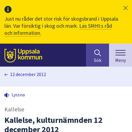
Just nu råder det stor risk för skogsbrand i Uppsala
län. Var försiktig i skog och mark.
Läs SMHI:s råd
och information.
Sök
huvudinnehåll
efter
Till sidans
Sök
Meny
innehåll
på
12 december 2012
webbplatsen.
När
du
Lyssna
börjar
skriva
Kallelse
i
sökfältet
Kallelse, kulturnämnden 12
kommer
december 2012
sökförslag