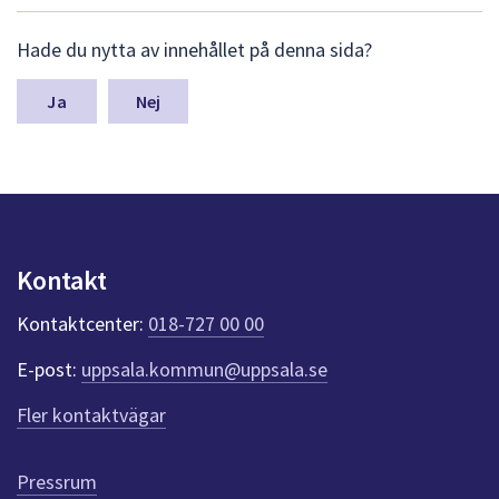
dem.
L
Hade du nytta av innehållet på denna sida?
ä
m
n
Nej
a
s
y
n
p
u
n
Kontakt
k
t
Kontaktcenter:
018-727 00 00
e
r
E-post:
uppsala.kommun@uppsala.se
f
ö
Fler kontaktvägar
r
d
e
Pressrum