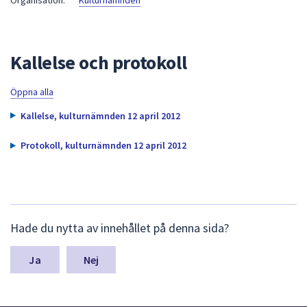
Organisation:
Kulturnämnden
att
presenteras
under
Kallelse och protokoll
fältet.
Använd
Öppna alla
piltangenterna
för
Kallelse, kulturnämnden 12 april 2012
att
navigera
Protokoll, kulturnämnden 12 april 2012
mellan
sökförslagen
och
enter
L
Hade du nytta av innehållet på denna sida?
för
ä
m
att
n
Nej
välja
a
något
s
av
y