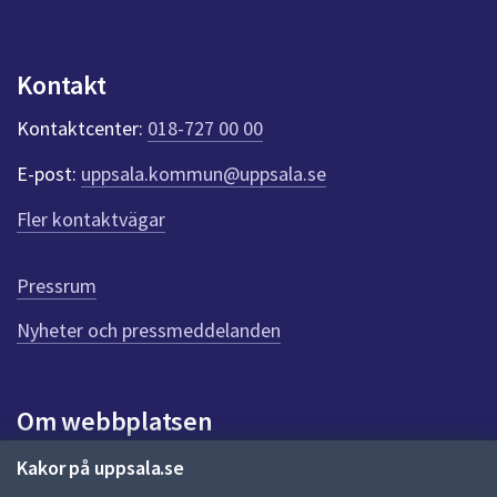
dem.
n
p
u
Kontakt
n
k
Kontaktcenter:
018-727 00 00
t
e
E-post:
uppsala.kommun@uppsala.se
r
f
Fler kontaktvägar
ö
r
d
Pressrum
e
n
Nyheter och pressmeddelanden
n
a
s
i
Om webbplatsen
d
a
Om webbplatsen
Kakor på uppsala.se