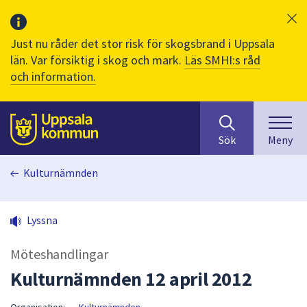
Just nu råder det stor risk för skogsbrand i Uppsala
län. Var försiktig i skog och mark.
Läs SMHI:s råd
och information.
Sök
huvudinnehåll
efter
Till sidans
Sök
Meny
innehåll
på
Kulturnämnden
webbplatsen.
När
du
Lyssna
börjar
skriva
Möteshandlingar
i
sökfältet
Kulturnämnden 12 april 2012
kommer
sökförslag