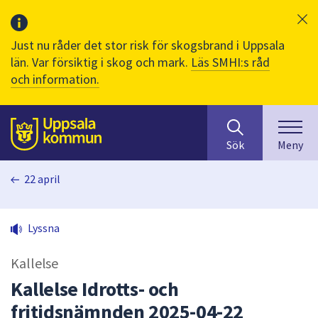
Just nu råder det stor risk för skogsbrand i Uppsala
län. Var försiktig i skog och mark.
Läs SMHI:s råd
och information.
Sök
huvudinnehåll
efter
Till sidans
Sök
Meny
innehåll
på
22 april
webbplatsen.
När
du
Lyssna
börjar
skriva
Kallelse
i
sökfältet
Kallelse Idrotts- och
kommer
fritidsnämnden 2025-04-22
sökförslag