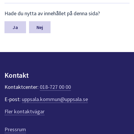
dem.
L
Hade du nytta av innehållet på denna sida?
ä
m
n
Nej
a
s
y
n
p
u
n
Kontakt
k
t
Kontaktcenter:
018-727 00 00
e
r
E-post:
uppsala.kommun@uppsala.se
f
ö
Fler kontaktvägar
r
d
e
Pressrum