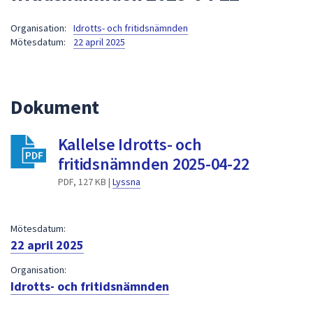
att
Organisation:
Idrotts- och fritidsnämnden
presenteras
Mötesdatum:
22 april 2025
under
fältet.
Använd
piltangenterna
Dokument
för
att
Kallelse Idrotts- och
navigera
fritidsnämnden 2025-04-22
mellan
sökförslagen
PDF, 127 KB |
Lyssna
och
enter
Mötesdatum:
för
22 april 2025
att
välja
Organisation:
något
Idrotts- och fritidsnämnden
av