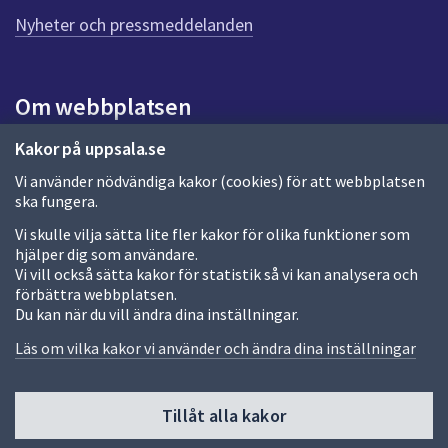
n
n
Nyheter och pressmeddelanden
a
s
i
Om webbplatsen
d
a
Om webbplatsen
Kakor på uppsala.se
Vi använder nödvändiga kakor (cookies) för att webbplatsen
Allmänna handlingar och diarium
ska fungera.
Behandling av personuppgifter
Vi skulle vilja sätta lite fler kakor för olika funktioner som
hjälper dig som användare.
Kakor
Vi vill också sätta kakor för statistik så vi kan analysera och
förbättra webbplatsen.
Språk (other languages)
Du kan när du vill ändra dina inställningar.
Tillgänglighetsredogörelse
Läs om vilka kakor vi använder och ändra dina inställningar
Tillåt alla kakor
Fler sätt att följa oss