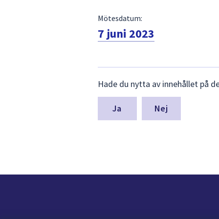
Mötesdatum:
7 juni 2023
Lämna
Hade du nytta av innehållet på d
synpunkter
för
denna
Nej
sida