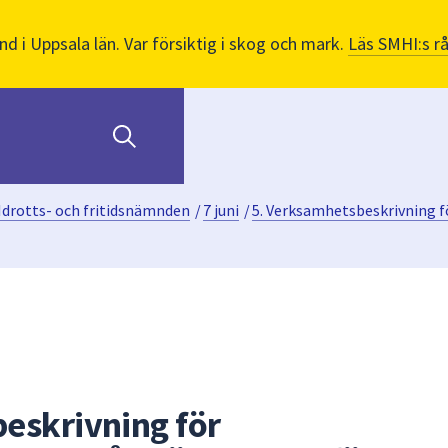
nd i Uppsala län. Var försiktig i skog och mark.
Läs SMHI:s r
Idrotts- och fritidsnämnden
/
7 juni
/
5. Verksamhetsbeskrivning f
eskrivning för