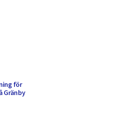
ing för
å Gränby