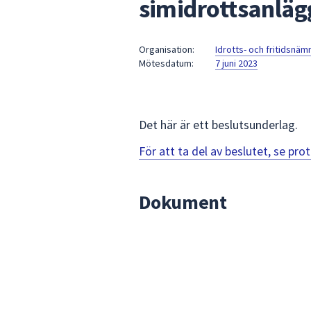
simidrottsanläg
under
fältet.
Använd
Organisation:
Idrotts- och fritidsnä
piltangenterna
Mötesdatum:
7 juni 2023
för
att
navigera
mellan
Det här är ett beslutsunderlag.
sökförslagen
För att ta del av beslutet, se pr
och
enter
för
Dokument
att
välja
något
av
dem.