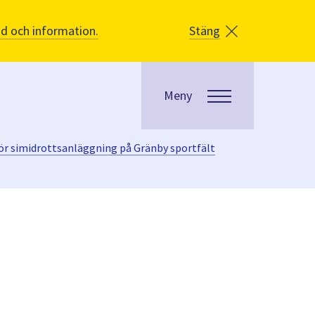
åd och information.
Stäng
Meny
ör simidrottsanläggning på Gränby sportfält