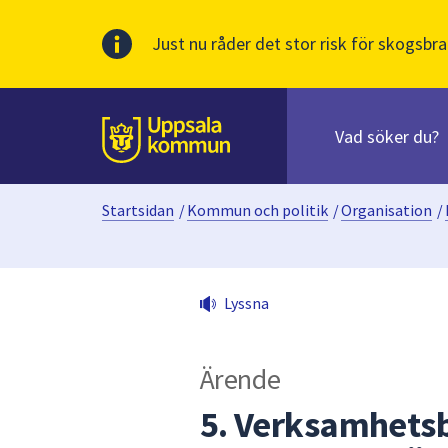
Just nu råder det stor risk för skogsbra
Sök
efter
huvudinnehåll
innehåll
Till sidans
på
webbplatsen.
Startsidan
/
Kommun och politik
/
Organisation
/
När
du
börjar
skriva
Lyssna
i
sökfältet
kommer
Ärende
sökförslag
att
5. Verksamhetsb
presenteras