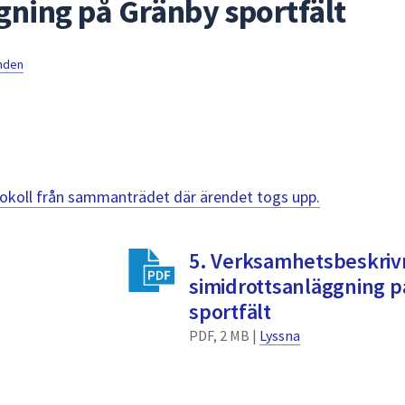
gning på Gränby sportfält
mnden
otokoll från sammanträdet där ärendet togs upp.
5. Verksamhetsbeskrivn
simidrottsanläggning p
sportfält
PDF, 2 MB |
Lyssna