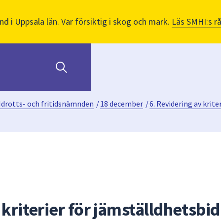
nd i Uppsala län. Var försiktig i skog och mark.
Läs SMHI:s r
Idrotts- och fritidsnämnden
/
18 december
/
6. Revidering av krit
 kriterier för jämställdhetsbi