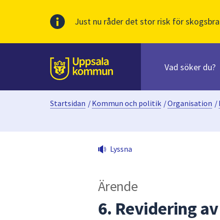
Just nu råder det stor risk för skogsbra
Sök
efter
huvudinnehåll
innehåll
Till sidans
på
webbplatsen.
Startsidan
/
Kommun och politik
/
Organisation
/
När
du
börjar
skriva
Lyssna
i
sökfältet
kommer
Ärende
sökförslag
att
6. Revidering av
presenteras