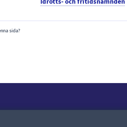
Idrotts- och fritidsnämnden
enna sida?
Om webbplatsen
Om webbplatsen