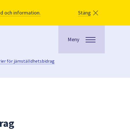
åd och information.
Stäng
Meny
erier för jämställdhetsbidrag
drag