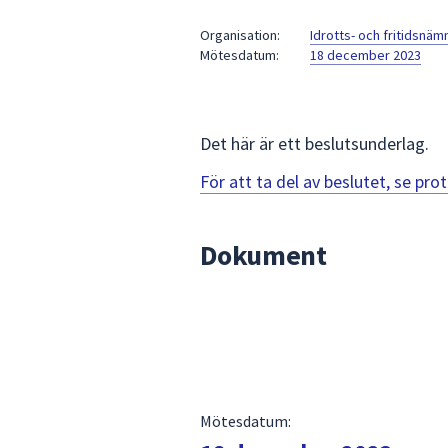
under
fältet.
Organisation:
Idrotts- och fritidsnä
Mötesdatum:
18 december 2023
Använd
piltangenterna
för
att
Det här är ett beslutsunderlag.
navigera
mellan
För att ta del av beslutet, se pr
sökförslagen
och
Dokument
enter
för
att
välja
något
av
dem.
Mötesdatum: