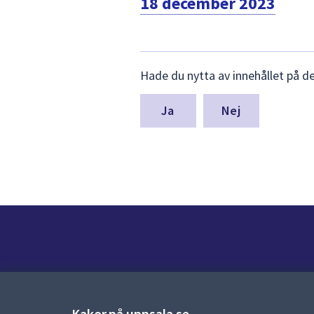
18 december 2023
Lämna
Hade du nytta av innehållet på d
synpunkter
för
denna
Nej
sida
Kontakt
Kontaktcenter:
018-727 00 00
Kakor på uppsala.se