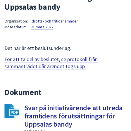
Uppsalas bandy
att
presenteras
under
Organisation:
Idrotts- och fritidsnämnden
Mötesdatum:
31 mars 2022
fältet.
Använd
piltangenterna
Det här är ett beslutsunderlag.
för
att
För att ta del av beslutet, se protokoll från
navigera
sammanträdet där ärendet togs upp.
mellan
sökförslagen
och
Dokument
enter
för
att
Svar på initiativärende att utreda
välja
framtidens förutsättningar för
något
Uppsalas bandy
av