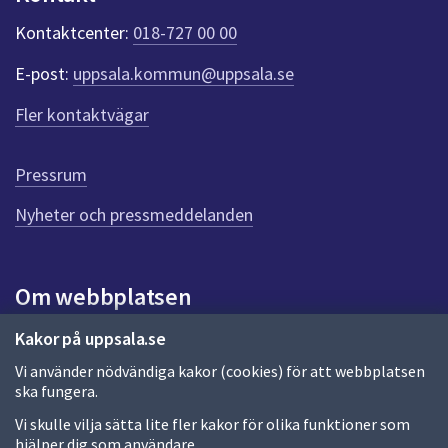
k
t
Kontaktcenter:
018-727 00 00
e
r
E-post:
uppsala.kommun@uppsala.se
f
ö
Fler kontaktvägar
r
d
e
Pressrum
n
n
Nyheter och pressmeddelanden
a
s
i
Om webbplatsen
d
a
Om webbplatsen
Kakor på uppsala.se
Vi använder nödvändiga kakor (cookies) för att webbplatsen
Allmänna handlingar och diarium
ska fungera.
Behandling av personuppgifter
Vi skulle vilja sätta lite fler kakor för olika funktioner som
hjälper dig som användare.