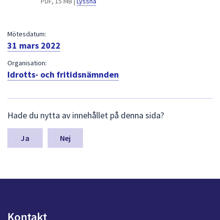
PDF, 15 MB |
Lyssna
dem.
Mötesdatum:
31 mars 2022
Organisation:
Idrotts- och fritidsnämnden
L
Hade du nytta av innehållet på denna sida?
ä
m
n
Nej
a
s
y
n
p
u
n
Kontakt