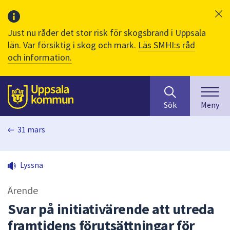
Just nu råder det stor risk för skogsbrand i Uppsala
län. Var försiktig i skog och mark.
Läs SMHI:s råd
och information.
Sök
huvudinnehåll
efter
Till sidans
Sök
Meny
innehåll
på
31 mars
webbplatsen.
När
du
Lyssna
börjar
skriva
Ärende
i
sökfältet
Svar på initiativärende att utreda
kommer
framtidens förutsättningar för
sökförslag