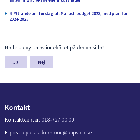
dem.
4. Yttrande om förslag till Mål och budget 2023, med plan för
2024-2025
L
Hade du nytta av innehållet på denna sida?
ä
m
n
Nej
a
s
y
n
p
u
Kontakt
n
k
Kontaktcenter:
018-727 00 00
t
e
E-post:
uppsala.kommun@uppsala.se
r