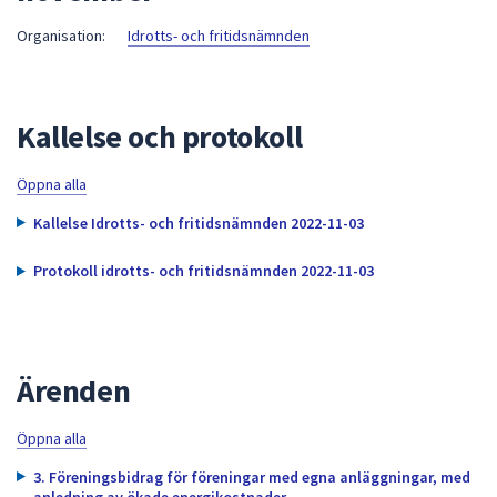
att
Organisation:
Idrotts- och fritidsnämnden
presenteras
under
fältet.
Kallelse och protokoll
Använd
piltangenterna
för
Öppna alla
att
Kallelse Idrotts- och fritidsnämnden 2022-11-03
navigera
mellan
Protokoll idrotts- och fritidsnämnden 2022-11-03
sökförslagen
och
enter
för
Ärenden
att
välja
Öppna alla
något
av
3. Föreningsbidrag för föreningar med egna anläggningar, med
anledning av ökade energikostnader