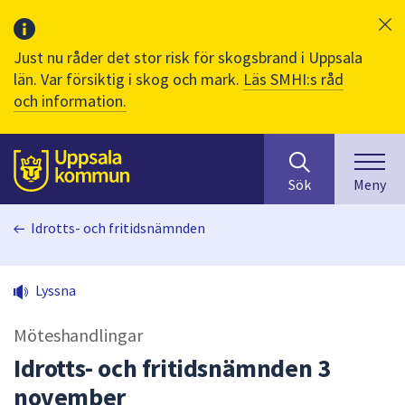
Just nu råder det stor risk för skogsbrand i Uppsala
län. Var försiktig i skog och mark.
Läs SMHI:s råd
och information.
Sök
huvudinnehåll
efter
Till sidans
Sök
Meny
innehåll
på
Idrotts- och fritidsnämnden
webbplatsen.
När
du
Lyssna
börjar
skriva
Möteshandlingar
i
sökfältet
Idrotts- och fritidsnämnden 3
kommer
november
sökförslag