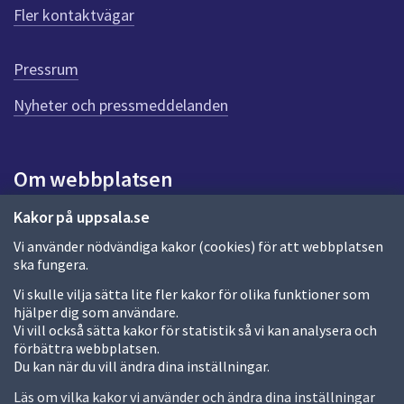
f
Fler kontaktvägar
ö
r
d
Pressrum
e
n
Nyheter och pressmeddelanden
n
a
s
i
Om webbplatsen
d
a
Om webbplatsen
Kakor på uppsala.se
Vi använder nödvändiga kakor (cookies) för att webbplatsen
Allmänna handlingar och diarium
ska fungera.
Behandling av personuppgifter
Vi skulle vilja sätta lite fler kakor för olika funktioner som
hjälper dig som användare.
Kakor
Vi vill också sätta kakor för statistik så vi kan analysera och
förbättra webbplatsen.
Språk (other languages)
Du kan när du vill ändra dina inställningar.
Tillgänglighetsredogörelse
Läs om vilka kakor vi använder och ändra dina inställningar