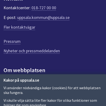
k
t
Kontaktcenter:
018-727 00 00
e
r
E-post:
uppsala.kommun@uppsala.se
f
ö
Fler kontaktvägar
r
d
e
Pressrum
n
n
Nyheter och pressmeddelanden
a
s
i
Om webbplatsen
d
a
Om webbplatsen
Kakor på uppsala.se
Vi använder nödvändiga kakor (cookies) för att webbplatsen
Allmänna handlingar och diarium
ska fungera.
Behandling av personuppgifter
Vi skulle vilja sätta lite fler kakor för olika funktioner som
hjälper dig som användare.