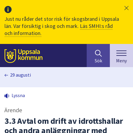
Just nu råder det stor risk för skogsbrand i Uppsala
län. Var försiktig i skog och mark.
Läs SMHI:s råd
och information.
Sök
huvudinnehåll
efter
Till sidans
Sök
Meny
innehåll
på
29 augusti
webbplatsen.
När
du
Lyssna
börjar
skriva
Ärende
i
sökfältet
3.3 Avtal om drift av idrottshallar
kommer
och andra anläggningar med
sökförslag