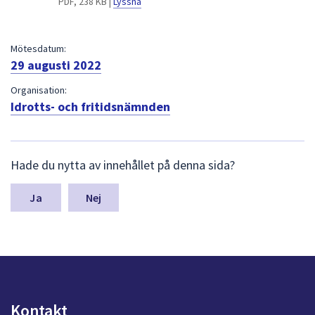
PDF, 238 KB |
Lyssna
dem.
Mötesdatum:
29 augusti 2022
Organisation:
Idrotts- och fritidsnämnden
L
Hade du nytta av innehållet på denna sida?
ä
m
n
Nej
a
s
y
n
p
u
n
Kontakt