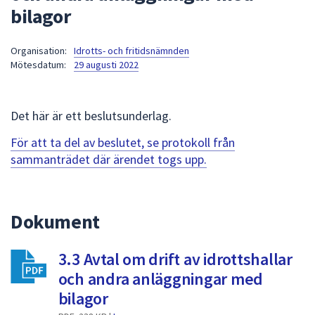
bilagor
att
presenteras
under
Organisation:
Idrotts- och fritidsnämnden
Mötesdatum:
29 augusti 2022
fältet.
Använd
piltangenterna
Det här är ett beslutsunderlag.
för
att
För att ta del av beslutet, se protokoll från
navigera
sammanträdet där ärendet togs upp.
mellan
sökförslagen
och
Dokument
enter
för
att
3.3 Avtal om drift av idrottshallar
välja
och andra anläggningar med
något
bilagor
av