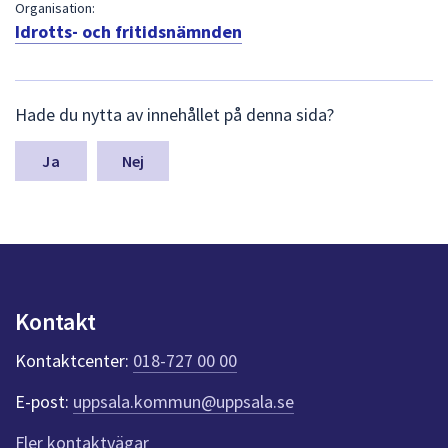
dem.
Organisation:
Idrotts- och fritidsnämnden
L
Hade du nytta av innehållet på denna sida?
ä
m
n
Nej
a
s
y
n
p
u
n
Kontakt
k
t
Kontaktcenter:
018-727 00 00
e
r
E-post:
uppsala.kommun@uppsala.se
f
ö
Fler kontaktvägar