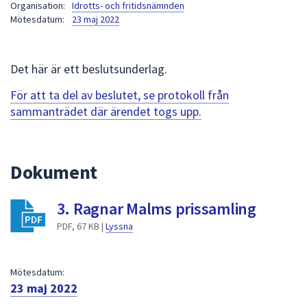
Organisation:
Idrotts- och fritidsnämnden
att
Mötesdatum:
23 maj 2022
presenteras
under
fältet.
Det här är ett beslutsunderlag.
Använd
För att ta del av beslutet, se protokoll från
piltangenterna
sammanträdet där ärendet togs upp.
för
att
navigera
mellan
Dokument
sökförslagen
och
3. Ragnar Malms prissamling
enter
PDF, 67 KB |
Lyssna
för
att
välja
Mötesdatum:
något
23 maj 2022
av