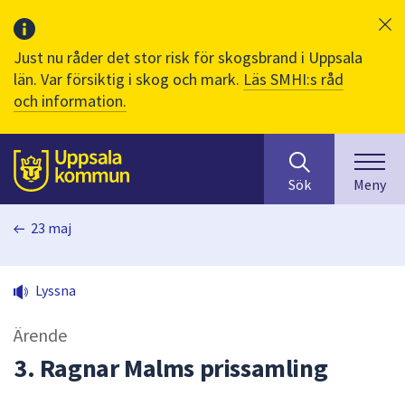
Just nu råder det stor risk för skogsbrand i Uppsala
län. Var försiktig i skog och mark.
Läs SMHI:s råd
och information.
Sök
huvudinnehåll
efter
Till sidans
Sök
Meny
innehåll
på
23 maj
webbplatsen.
När
du
Lyssna
börjar
skriva
Ärende
i
sökfältet
3. Ragnar Malms prissamling
kommer
sökförslag