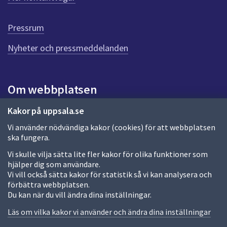
r
d
e
Pressrum
n
n
Nyheter och pressmeddelanden
a
s
i
Om webbplatsen
d
a
Om webbplatsen
Kakor på uppsala.se
Vi använder nödvändiga kakor (cookies) för att webbplatsen
Allmänna handlingar och diarium
ska fungera.
Behandling av personuppgifter
Vi skulle vilja sätta lite fler kakor för olika funktioner som
hjälper dig som användare.
Kakor
Vi vill också sätta kakor för statistik så vi kan analysera och
förbättra webbplatsen.
Språk (other languages)
Du kan när du vill ändra dina inställningar.
Tillgänglighetsredogörelse
Läs om vilka kakor vi använder och ändra dina inställningar