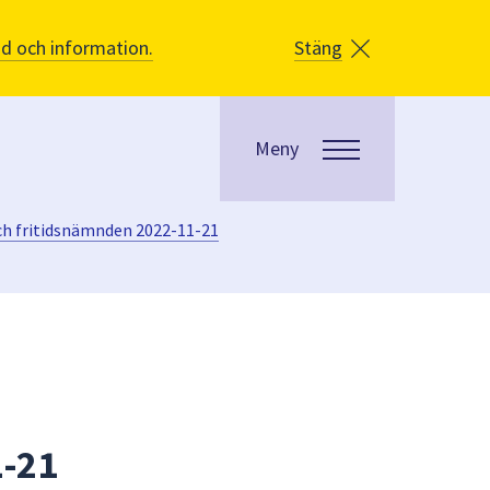
åd och information.
Stäng
Meny
ch fritidsnämnden 2022-11-21
1-21