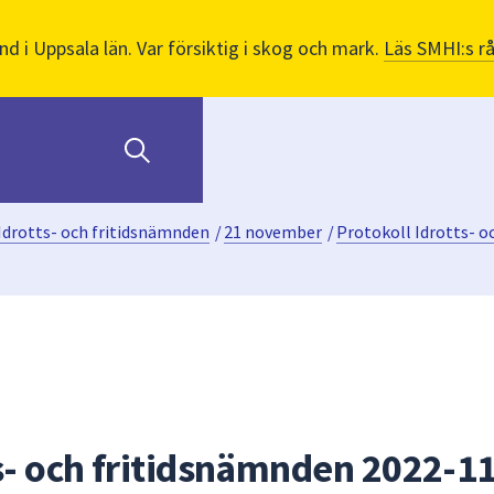
nd i Uppsala län. Var försiktig i skog och mark.
Läs SMHI:s r
Idrotts- och fritidsnämnden
/
21 november
/
Protokoll Idrotts- o
ts- och fritidsnämnden 2022-1