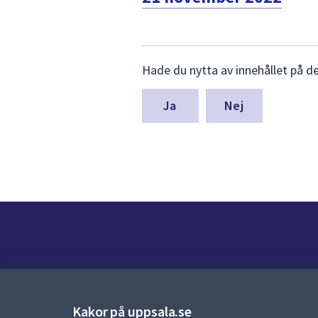
Lämna
Hade du nytta av innehållet på d
synpunkter
för
denna
Nej
sida
Kontakt
Kontaktcenter:
018-727 00 00
Kakor på uppsala.se