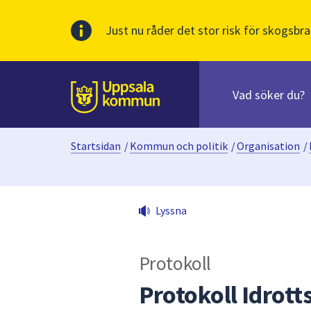
Just nu råder det stor risk för skogsbra
Sök
efter
huvudinnehåll
innehåll
Till sidans
på
webbplatsen.
Startsidan
/
Kommun och politik
/
Organisation
/
När
du
börjar
skriva
Lyssna
i
sökfältet
kommer
Protokoll
sökförslag
att
Protokoll Idrot
presenteras