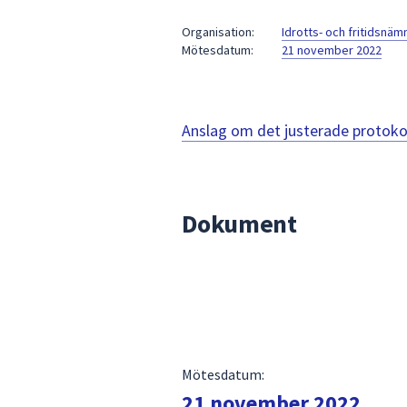
under
fältet.
Organisation:
Idrotts- och fritidsnä
Mötesdatum:
21 november 2022
Använd
piltangenterna
för
att
Anslag om det justerade protoko
navigera
mellan
sökförslagen
och
Dokument
enter
för
att
välja
något
av
dem.
Mötesdatum:
21 november 2022