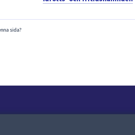
enna sida?
Om webbplatsen
Om webbplatsen