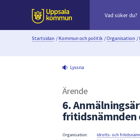
Sök
efter
huvudinnehåll
innehåll
Till sidans
på
webbplatsen.
Startsidan
/
Kommun och politik
/
Organisation
/
När
du
börjar
skriva
Lyssna
i
sökfältet
kommer
Ärende
sökförslag
att
6. Anmälningsär
presenteras
fritidsnämnden 
under
fältet.
Använd
Organisation:
Idrotts- och fritidsnä
piltangenterna