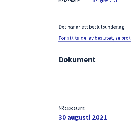
Mötesdatum:
30 augusti 2021
för
att
navigera
mellan
Det här är ett beslutsunderlag.
sökförslagen
För att ta del av beslutet, se pr
och
enter
för
Dokument
att
välja
något
av
dem.
Mötesdatum:
30 augusti 2021