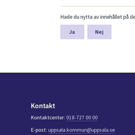
Lämna
Hade du nytta av innehållet på d
synpunkter
för
denna
Nej
sida
Kontakt
Kontaktcenter:
018-727 00 00
E-post:
uppsala.kommun@uppsala.se