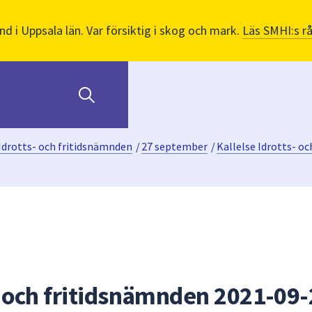
nd i Uppsala län. Var försiktig i skog och mark.
Läs SMHI:s r
Idrotts- och fritidsnämnden
/
27 september
/
Kallelse Idrotts- o
- och fritidsnämnden 2021-09