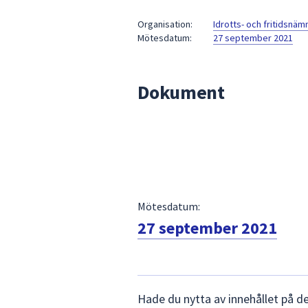
under
fältet.
Organisation:
Idrotts- och fritidsnä
Mötesdatum:
27 september 2021
Använd
piltangenterna
för
Dokument
att
navigera
mellan
sökförslagen
och
enter
för
att
Mötesdatum:
välja
27 september 2021
något
av
dem.
Lämna
Hade du nytta av innehållet på d
synpunkter