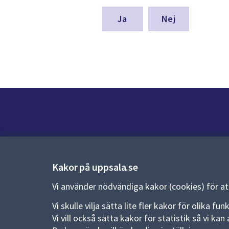
för
denna
Nej
sida
Kontakt
Kontaktcenter:
018-727 00 00
Kakor på uppsala.se
E-post:
uppsala.kommun@uppsala.se
Vi använder nödvändiga kakor (cookies) för a
Fler kontaktvägar
Vi skulle vilja sätta lite fler kakor för olika 
Vi vill också sätta kakor för statistik så vi k