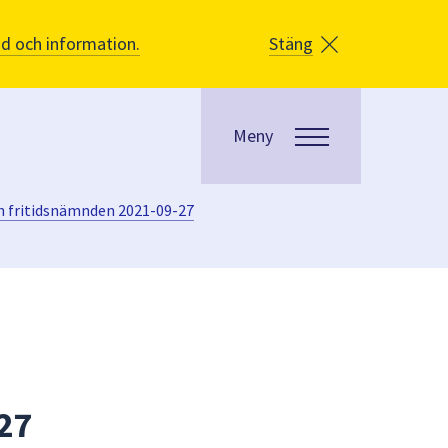
åd och information.
Stäng
Meny
ch fritidsnämnden 2021-09-27
-27