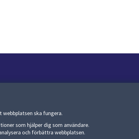
Om webbplatsen
Om webbplatsen
Allmänna handlingar och diarium
tt webbplatsen ska fungera.
Behandling av personuppgifter
funktioner som hjälper dig som användare.
an analysera och förbättra webbplatsen.
Kakor