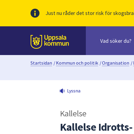
Just nu råder det stor risk för skogsbra
Sök
efter
huvudinnehåll
innehåll
Till sidans
på
webbplatsen.
Startsidan
/
Kommun och politik
/
Organisation
/
När
du
börjar
skriva
Lyssna
i
sökfältet
kommer
Kallelse
sökförslag
att
Kallelse Idrotts
presenteras