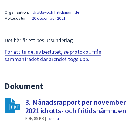
att
Organisation:
Idrotts- och fritidsnämnden
presenteras
Mötesdatum:
20 december 2021
under
fältet.
Använd
Det här är ett beslutsunderlag.
piltangenterna
för
För att ta del av beslutet, se protokoll från
att
sammanträdet där ärendet togs upp.
navigera
mellan
sökförslagen
Dokument
och
enter
3. Månadsrapport per november
för
att
2021 idrotts- och fritidsnämnden
välja
PDF, 89 KB |
Lyssna
något
av