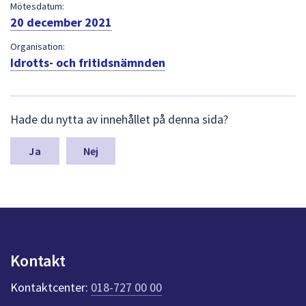
dem.
Mötesdatum:
20 december 2021
Organisation:
Idrotts- och fritidsnämnden
L
Hade du nytta av innehållet på denna sida?
ä
m
n
Nej
a
s
y
n
p
u
n
Kontakt
k
t
Kontaktcenter:
018-727 00 00
e