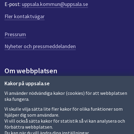
r
E-post:
uppsala.kommun@uppsala.se
f
ö
Fler kontaktvägar
r
d
e
Pressrum
n
n
Nyheter och pressmeddelanden
a
s
i
Om webbplatsen
d
a
Om webbplatsen
Kakor på uppsala.se
Vi använder nödvändiga kakor (cookies) för att webbplatsen
Allmänna handlingar och diarium
ska fungera.
Behandling av personuppgifter
Vi skulle vilja sätta lite fler kakor för olika funktioner som
hjälper dig som användare.
Kakor
Vi vill också sätta kakor för statistik så vi kan analysera och
förbättra webbplatsen.
Språk (other languages)
Du kan när du vill ändra dina inställningar.