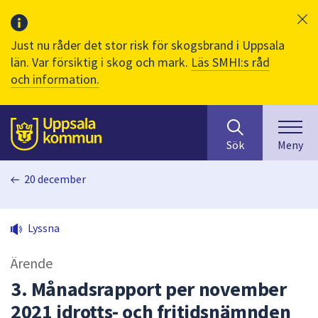
Just nu råder det stor risk för skogsbrand i Uppsala
län. Var försiktig i skog och mark.
Läs SMHI:s råd
och information.
Sök
huvudinnehåll
efter
Till sidans
Sök
Meny
innehåll
på
20 december
webbplatsen.
När
du
Lyssna
börjar
skriva
Ärende
i
sökfältet
3. Månadsrapport per november
kommer
2021 idrotts- och fritidsnämnden
sökförslag