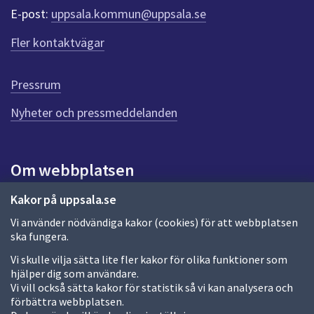
r
E-post:
uppsala.kommun@uppsala.se
f
ö
Fler kontaktvägar
r
d
e
Pressrum
n
n
Nyheter och pressmeddelanden
a
s
i
Om webbplatsen
d
a
Om webbplatsen
Kakor på uppsala.se
Vi använder nödvändiga kakor (cookies) för att webbplatsen
Allmänna handlingar och diarium
ska fungera.
Behandling av personuppgifter
Vi skulle vilja sätta lite fler kakor för olika funktioner som
hjälper dig som användare.
Kakor
Vi vill också sätta kakor för statistik så vi kan analysera och
förbättra webbplatsen.
Språk (other languages)