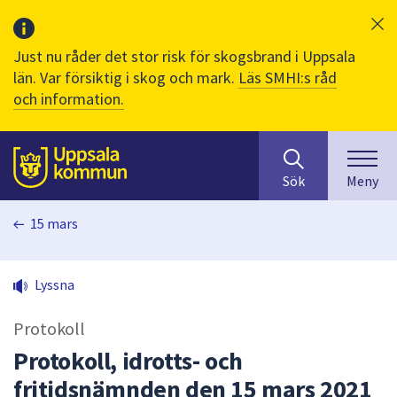
Just nu råder det stor risk för skogsbrand i Uppsala
län. Var försiktig i skog och mark.
Läs SMHI:s råd
och information.
Sök
huvudinnehåll
efter
Till sidans
Sök
Meny
innehåll
på
15 mars
webbplatsen.
När
du
Lyssna
börjar
skriva
Protokoll
i
sökfältet
Protokoll, idrotts- och
kommer
fritidsnämnden den 15 mars 2021
sökförslag