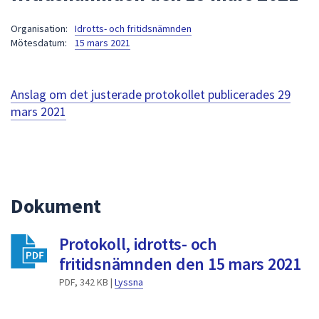
att
Organisation:
Idrotts- och fritidsnämnden
presenteras
Mötesdatum:
15 mars 2021
under
fältet.
Använd
Anslag om det justerade protokollet publicerades
29
piltangenterna
mars 2021
för
att
navigera
mellan
sökförslagen
Dokument
och
enter
för
Protokoll, idrotts- och
att
fritidsnämnden den 15 mars 2021
välja
PDF, 342 KB |
Lyssna
något
av