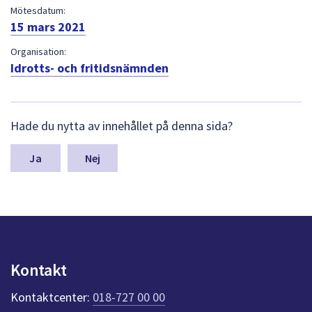
dem.
Mötesdatum:
15 mars 2021
Organisation:
Idrotts- och fritidsnämnden
L
Hade du nytta av innehållet på denna sida?
ä
m
n
Nej
a
s
y
n
p
u
n
Kontakt
k
t
Kontaktcenter:
018-727 00 00
e