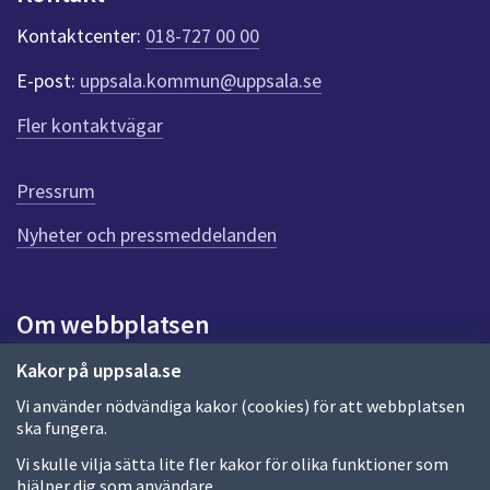
k
t
Kontaktcenter:
018-727 00 00
e
r
E-post:
uppsala.kommun@uppsala.se
f
ö
Fler kontaktvägar
r
d
e
Pressrum
n
n
Nyheter och pressmeddelanden
a
s
i
Om webbplatsen
d
a
Om webbplatsen
Kakor på uppsala.se
Vi använder nödvändiga kakor (cookies) för att webbplatsen
Allmänna handlingar och diarium
ska fungera.
Behandling av personuppgifter
Vi skulle vilja sätta lite fler kakor för olika funktioner som
hjälper dig som användare.