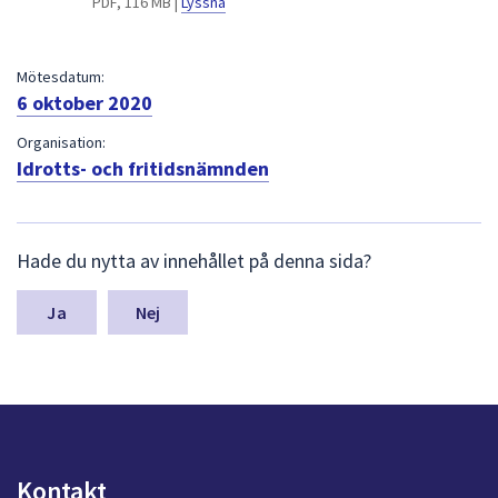
PDF, 116 MB |
Lyssna
dem.
Mötesdatum:
6 oktober 2020
Organisation:
Idrotts- och fritidsnämnden
L
Hade du nytta av innehållet på denna sida?
ä
m
n
Nej
a
s
y
n
p
u
n
Kontakt