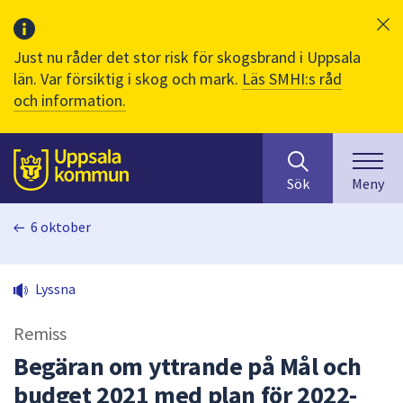
Just nu råder det stor risk för skogsbrand i Uppsala
län. Var försiktig i skog och mark.
Läs SMHI:s råd
och information.
Sök
huvudinnehåll
efter
Till sidans
Sök
Meny
innehåll
på
6 oktober
webbplatsen.
När
du
Lyssna
börjar
skriva
Remiss
i
sökfältet
Begäran om yttrande på Mål och
kommer
budget 2021 med plan för 2022-
sökförslag