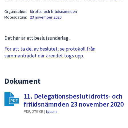
att
Organisation:
Idrotts- och fritidsnämnden
presenteras
Mötesdatum:
23 november 2020
under
fältet.
Använd
Det här är ett beslutsunderlag.
piltangenterna
för
För att ta del av beslutet, se protokoll från
att
sammanträdet där ärendet togs upp.
navigera
mellan
sökförslagen
Dokument
och
enter
11. Delegationsbeslut idrotts- och
för
att
fritidsnämnden 23 november 2020
välja
PDF, 279 KB |
Lyssna
något
av