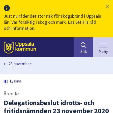
Just nu råder det stor risk för skogsbrand i Uppsala
län. Var försiktig i skog och mark.
Läs SMHI:s råd
och information.
Sök
huvudinnehåll
efter
Till sidans
Sök
Meny
innehåll
på
23 november
webbplatsen.
När
du
Lyssna
börjar
skriva
Ärende
i
sökfältet
Delegationsbeslut idrotts- och
kommer
fritidsnämnden 23 november 2020
sökförslag