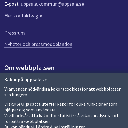
r
E-post:
uppsala.kommun@uppsala.se
f
ö
Fler kontaktvägar
r
d
e
Pressrum
n
n
Nyheter och pressmeddelanden
a
s
i
Om webbplatsen
d
a
Om webbplatsen
Kakor på uppsala.se
Vi använder nödvändiga kakor (cookies) för att webbplatsen
Allmänna handlingar och diarium
ska fungera.
Behandling av personuppgifter
Vi skulle vilja sätta lite fler kakor för olika funktioner som
hjälper dig som användare.
Kakor
Vi vill också sätta kakor för statistik så vi kan analysera och
förbättra webbplatsen.
Språk (other languages)
Du kan när du vill ändra dina inställningar.