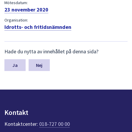
dem.
Mötesdatum:
23 november 2020
Organisation:
Idrotts- och fritidsnämnden
L
Hade du nytta av innehållet på denna sida?
ä
m
n
Nej
a
s
y
n
p
u
n
Kontakt
k
t
Kontaktcenter:
018-727 00 00
e