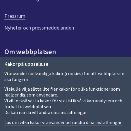
r
d
e
Pressrum
n
n
Nyheter och pressmeddelanden
a
s
i
Om webbplatsen
d
a
Om webbplatsen
Kakor på uppsala.se
Vi använder nödvändiga kakor (cookies) för att webbplatsen
Allmänna handlingar och diarium
ska fungera.
Behandling av personuppgifter
Vi skulle vilja sätta lite fler kakor för olika funktioner som
hjälper dig som användare.
Kakor
Vi vill också sätta kakor för statistik så vi kan analysera och
förbättra webbplatsen.
Språk (other languages)
Du kan när du vill ändra dina inställningar.
Tillgänglighetsredogörelse
Läs om vilka kakor vi använder och ändra dina inställningar