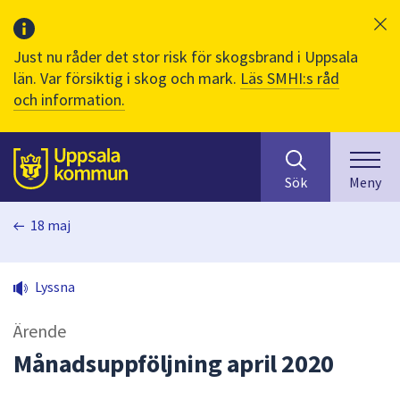
Just nu råder det stor risk för skogsbrand i Uppsala
län. Var försiktig i skog och mark.
Läs SMHI:s råd
och information.
Sök
huvudinnehåll
efter
Till sidans
Sök
Meny
innehåll
på
18 maj
webbplatsen.
När
du
Lyssna
börjar
skriva
Ärende
i
sökfältet
Månadsuppföljning april 2020
kommer
sökförslag