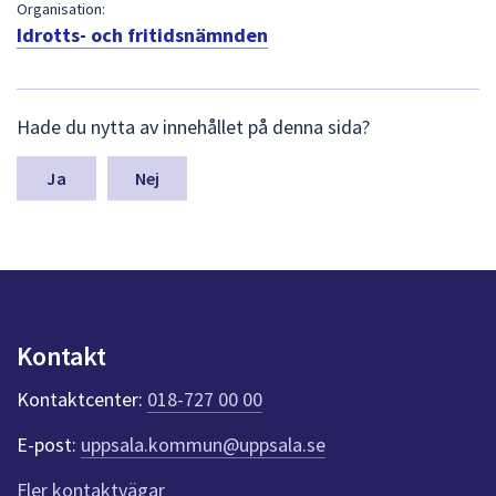
dem.
Organisation:
Idrotts- och fritidsnämnden
L
Hade du nytta av innehållet på denna sida?
ä
m
n
Nej
a
s
y
n
p
u
n
Kontakt
k
t
Kontaktcenter:
018-727 00 00
e
r
E-post:
uppsala.kommun@uppsala.se
f
ö
Fler kontaktvägar