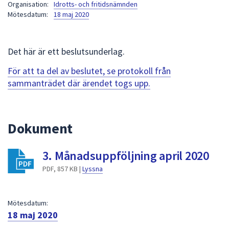
Organisation:
Idrotts- och fritidsnämnden
att
Mötesdatum:
18 maj 2020
presenteras
under
fältet.
Det här är ett beslutsunderlag.
Använd
För att ta del av beslutet, se protokoll från
piltangenterna
sammanträdet där ärendet togs upp.
för
att
navigera
mellan
Dokument
sökförslagen
och
3. Månadsuppföljning april 2020
enter
PDF, 857 KB |
Lyssna
för
att
välja
Mötesdatum:
något
18 maj 2020
av