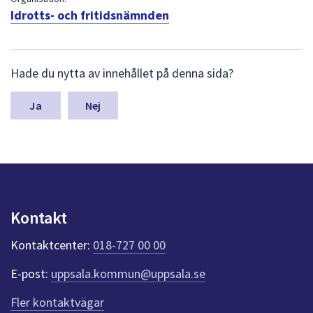
dem.
Idrotts- och fritidsnämnden
L
Hade du nytta av innehållet på denna sida?
ä
m
n
Nej
a
s
y
n
p
u
n
Kontakt
k
t
Kontaktcenter:
018-727 00 00
e
r
E-post:
uppsala.kommun@uppsala.se
f
ö
Fler kontaktvägar
r