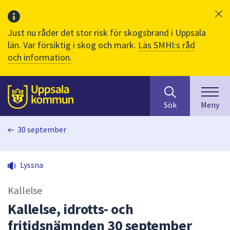
Just nu råder det stor risk för skogsbrand i Uppsala
län. Var försiktig i skog och mark.
Läs SMHI:s råd
och information.
Sök
huvudinnehåll
efter
Till sidans
Sök
Meny
innehåll
på
30 september
webbplatsen.
När
du
Lyssna
börjar
skriva
Kallelse
i
sökfältet
Kallelse, idrotts- och
kommer
fritidsnämnden 30 september
sökförslag