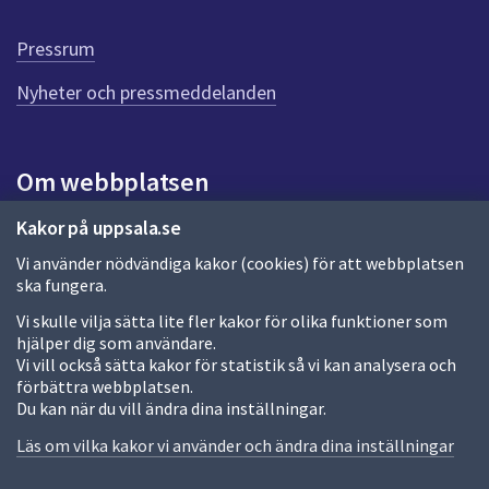
d
e
Pressrum
n
n
Nyheter och pressmeddelanden
a
s
i
Om webbplatsen
d
a
Om webbplatsen
Kakor på uppsala.se
Vi använder nödvändiga kakor (cookies) för att webbplatsen
Allmänna handlingar och diarium
ska fungera.
Behandling av personuppgifter
Vi skulle vilja sätta lite fler kakor för olika funktioner som
hjälper dig som användare.
Kakor
Vi vill också sätta kakor för statistik så vi kan analysera och
förbättra webbplatsen.
Språk (other languages)
Du kan när du vill ändra dina inställningar.
Tillgänglighetsredogörelse
Läs om vilka kakor vi använder och ändra dina inställningar