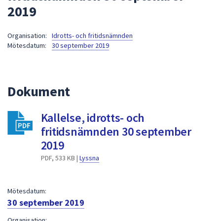
2019
att
presenteras
under
Organisation:
Idrotts- och fritidsnämnden
Mötesdatum:
30 september 2019
fältet.
Använd
piltangenterna
för
Dokument
att
navigera
Kallelse, idrotts- och
mellan
fritidsnämnden 30 september
sökförslagen
och
2019
enter
PDF, 533 KB |
Lyssna
för
att
välja
Mötesdatum:
något
30 september 2019
av
Organisation: