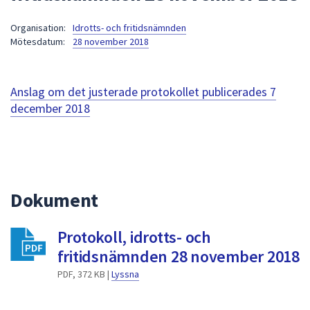
att
Organisation:
Idrotts- och fritidsnämnden
presenteras
Mötesdatum:
28 november 2018
under
fältet.
Använd
Anslag om det justerade protokollet publicerades
7
piltangenterna
december 2018
för
att
navigera
mellan
sökförslagen
Dokument
och
enter
för
Protokoll, idrotts- och
att
fritidsnämnden 28 november 2018
välja
PDF, 372 KB |
Lyssna
något
av