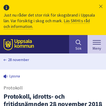
Just nu råder det stor risk för skogsbrand i Uppsala
län. Var försiktig i skog och mark.
Läs SMHI:s råd
och information.
Sök
huvudinnehåll
efter
Till sidans
Sök
Meny
innehåll
på
28 november
webbplatsen.
När
du
Lyssna
börjar
skriva
Protokoll
i
sökfältet
Protokoll, idrotts- och
kommer
fritidsnämnden 28 november 2018
sökförslag