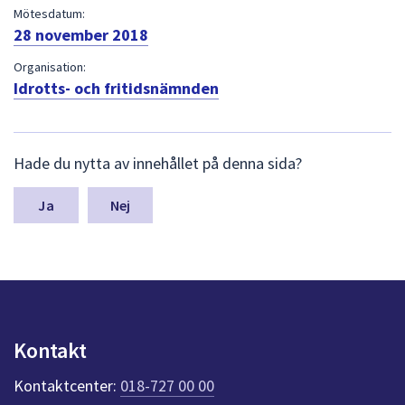
dem.
Mötesdatum:
28 november 2018
Organisation:
Idrotts- och fritidsnämnden
L
Hade du nytta av innehållet på denna sida?
ä
m
n
Nej
a
s
y
n
p
u
n
Kontakt
k
t
Kontaktcenter:
018-727 00 00
e