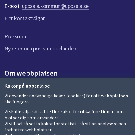
r
E-post:
uppsala.kommun@uppsala.se
f
ö
Fler kontaktvägar
r
d
e
Pressrum
n
n
Nyheter och pressmeddelanden
a
s
i
Om webbplatsen
d
a
Om webbplatsen
Kakor på uppsala.se
Vi använder nödvändiga kakor (cookies) för att webbplatsen
Allmänna handlingar och diarium
ska fungera.
Behandling av personuppgifter
Vi skulle vilja sätta lite fler kakor för olika funktioner som
hjälper dig som användare.
Kakor
Vi vill också sätta kakor för statistik så vi kan analysera och
förbättra webbplatsen.
Språk (other languages)