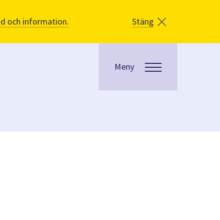
åd och information.
Stäng
Meny