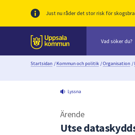
Just nu råder det stor risk för skogsbra
Sök
efter
huvudinnehåll
innehåll
Till sidans
på
webbplatsen.
Startsidan
/
Kommun och politik
/
Organisation
/
När
du
börjar
skriva
Lyssna
i
sökfältet
kommer
Ärende
sökförslag
att
Utse dataskyd
presenteras