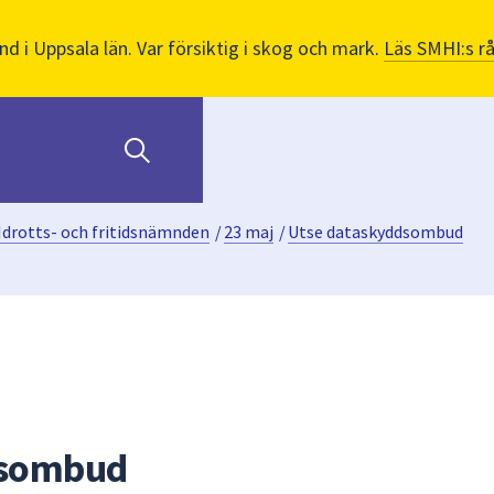
nd i Uppsala län. Var försiktig i skog och mark.
Läs SMHI:s r
Idrotts- och fritidsnämnden
/
23 maj
/
Utse dataskyddsombud
dsombud