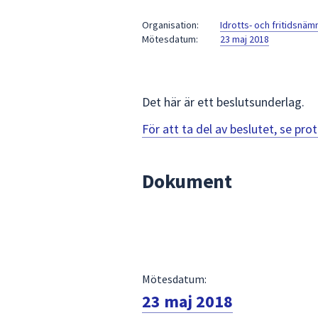
under
fältet.
Organisation:
Idrotts- och fritidsnä
Mötesdatum:
23 maj 2018
Använd
piltangenterna
för
att
Det här är ett beslutsunderlag.
navigera
mellan
För att ta del av beslutet, se pr
sökförslagen
och
Dokument
enter
för
att
välja
något
av
Mötesdatum:
dem.
23 maj 2018