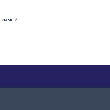
enna sida?
Om webbplatsen
Om webbplatsen