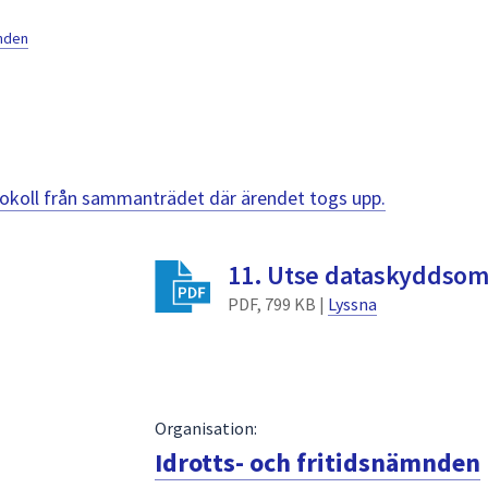
mnden
otokoll från sammanträdet där ärendet togs upp.
11. Utse dataskyddso
PDF, 799 KB |
Lyssna
Organisation:
Idrotts- och fritidsnämnden