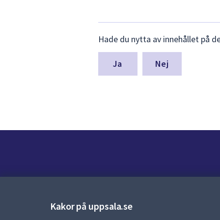
Lämna
Hade du nytta av innehållet på d
synpunkter
för
denna
Nej
sida
Kontakt
Kontaktcenter:
018-727 00 00
Kakor på uppsala.se