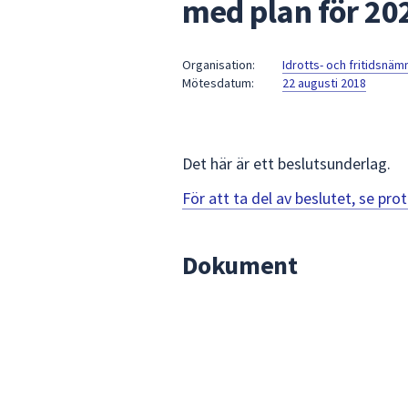
med plan för 20
under
fältet.
Använd
Organisation:
Idrotts- och fritidsnä
piltangenterna
Mötesdatum:
22 augusti 2018
för
att
navigera
mellan
Det här är ett beslutsunderlag.
sökförslagen
För att ta del av beslutet, se pr
och
enter
för
Dokument
att
välja
något
av
dem.