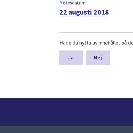
Mötesdatum:
22 augusti 2018
Lämna
Hade du nytta av innehållet på d
synpunkter
för
denna
Nej
sida
Kontakt