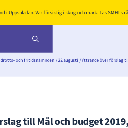
nd i Uppsala län. Var försiktig i skog och mark.
Läs SMHI:s r
Idrotts- och fritidsnämnden
/
22 augusti
/
Yttrande över förslag t
rslag till Mål och budget 2019