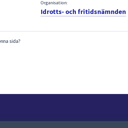
Organisation:
Idrotts- och fritidsnämnden
enna sida?
Om webbplatsen