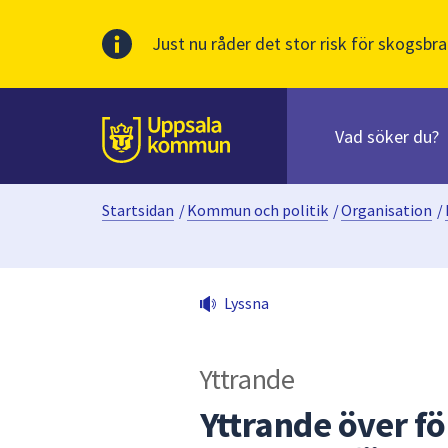
Just nu råder det stor risk för skogsbra
Sök
efter
huvudinnehåll
innehåll
Till sidans
på
webbplatsen.
Startsidan
/
Kommun och politik
/
Organisation
/
När
du
börjar
skriva
Lyssna
i
sökfältet
kommer
Yttrande
sökförslag
att
Yttrande över fö
presenteras