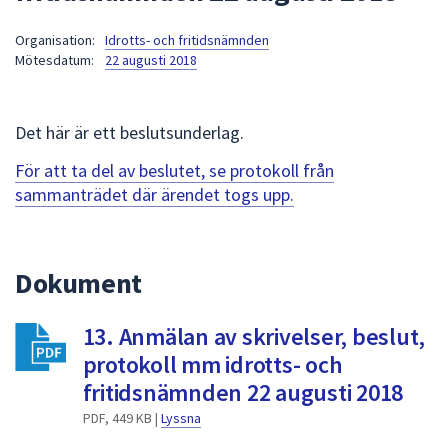
att
Organisation:
Idrotts- och fritidsnämnden
presenteras
Mötesdatum:
22 augusti 2018
under
fältet.
Använd
Det här är ett beslutsunderlag.
piltangenterna
för
För att ta del av beslutet, se protokoll från
att
sammanträdet där ärendet togs upp.
navigera
mellan
sökförslagen
Dokument
och
enter
13. Anmälan av skrivelser, beslut,
för
att
protokoll mm idrotts- och
välja
fritidsnämnden 22 augusti 2018
något
PDF, 449 KB |
Lyssna
av