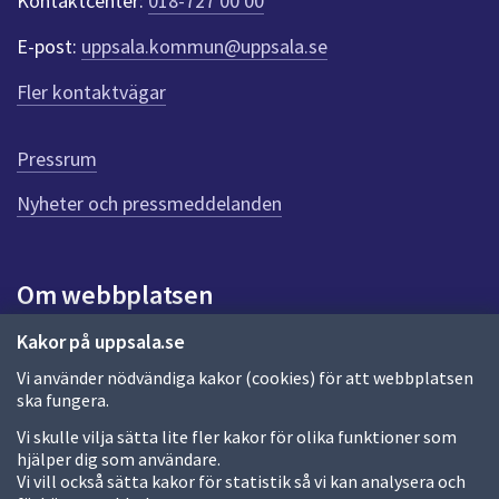
Kontaktcenter:
018-727 00 00
e
r
E-post:
uppsala.kommun@uppsala.se
f
ö
Fler kontaktvägar
r
d
e
Pressrum
n
n
Nyheter och pressmeddelanden
a
s
i
Om webbplatsen
d
a
Om webbplatsen
Kakor på uppsala.se
Vi använder nödvändiga kakor (cookies) för att webbplatsen
Allmänna handlingar och diarium
ska fungera.
Behandling av personuppgifter
Vi skulle vilja sätta lite fler kakor för olika funktioner som
hjälper dig som användare.
Kakor
Vi vill också sätta kakor för statistik så vi kan analysera och