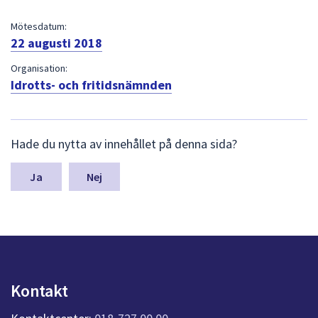
dem.
Mötesdatum:
22 augusti 2018
Organisation:
Idrotts- och fritidsnämnden
L
Hade du nytta av innehållet på denna sida?
ä
m
n
Nej
a
s
y
n
p
u
n
Kontakt
k
t