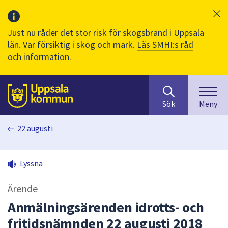
Just nu råder det stor risk för skogsbrand i Uppsala
län. Var försiktig i skog och mark.
Läs SMHI:s råd
och information.
Sök
huvudinnehåll
efter
Till sidans
Sök
Meny
innehåll
på
22 augusti
webbplatsen.
När
du
Lyssna
börjar
skriva
Ärende
i
sökfältet
Anmälningsärenden idrotts- och
kommer
fritidsnämnden 22 augusti 2018
sökförslag