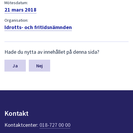
dem.
Mötesdatum:
21 mars 2018
Organisation:
Idrotts- och fritidsnämnden
L
Hade du nytta av innehållet på denna sida?
ä
m
n
Nej
a
s
y
n
p
u
n
Kontakt
k
t
Kontaktcenter:
018-727 00 00
e