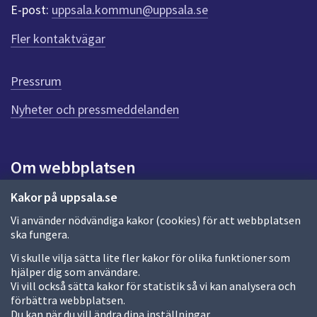
r
E-post:
uppsala.kommun@uppsala.se
f
ö
Fler kontaktvägar
r
d
e
Pressrum
n
n
Nyheter och pressmeddelanden
a
s
i
Om webbplatsen
d
a
Om webbplatsen
Kakor på uppsala.se
Vi använder nödvändiga kakor (cookies) för att webbplatsen
Allmänna handlingar och diarium
ska fungera.
Behandling av personuppgifter
Vi skulle vilja sätta lite fler kakor för olika funktioner som
hjälper dig som användare.
Kakor
Vi vill också sätta kakor för statistik så vi kan analysera och
förbättra webbplatsen.
Språk (other languages)
Du kan när du vill ändra dina inställningar.