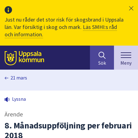
Just nu råder det stor risk för skogsbrand i Uppsala
län. Var försiktig i skog och mark.
Läs SMHI:s råd
och information.
Sök
huvudinnehåll
efter
Till sidans
Sök
Meny
innehåll
på
21 mars
webbplatsen.
När
du
Lyssna
börjar
skriva
Ärende
i
sökfältet
8. Månadsuppföljning per februari
kommer
2018
sökförslag