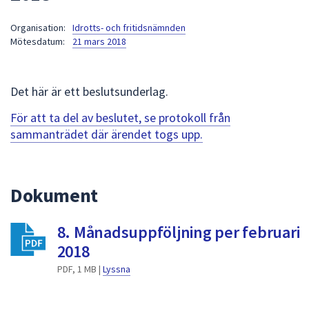
att
Organisation:
Idrotts- och fritidsnämnden
presenteras
Mötesdatum:
21 mars 2018
under
fältet.
Använd
Det här är ett beslutsunderlag.
piltangenterna
för
För att ta del av beslutet, se protokoll från
att
sammanträdet där ärendet togs upp.
navigera
mellan
sökförslagen
Dokument
och
enter
8. Månadsuppföljning per februari
för
att
2018
välja
PDF, 1 MB |
Lyssna
något
av