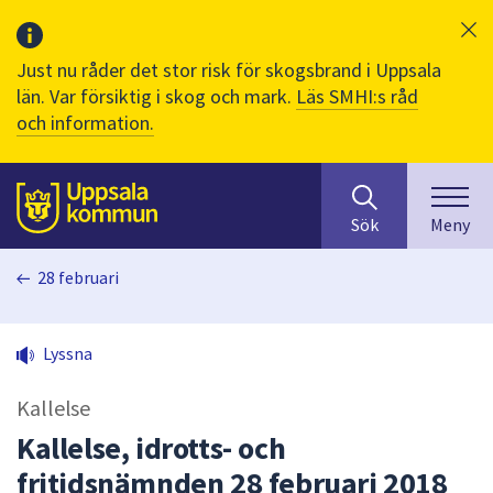
Just nu råder det stor risk för skogsbrand i Uppsala
län. Var försiktig i skog och mark.
Läs SMHI:s råd
och information.
Sök
huvudinnehåll
efter
Till sidans
Sök
Meny
innehåll
på
28 februari
webbplatsen.
När
du
Lyssna
börjar
skriva
Kallelse
i
sökfältet
Kallelse, idrotts- och
kommer
fritidsnämnden 28 februari 2018
sökförslag