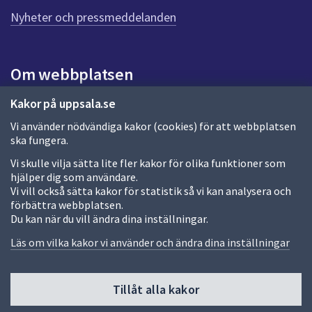
n
n
Nyheter och pressmeddelanden
a
s
i
Om webbplatsen
d
a
Om webbplatsen
Kakor på uppsala.se
Vi använder nödvändiga kakor (cookies) för att webbplatsen
Allmänna handlingar och diarium
ska fungera.
Behandling av personuppgifter
Vi skulle vilja sätta lite fler kakor för olika funktioner som
hjälper dig som användare.
Kakor
Vi vill också sätta kakor för statistik så vi kan analysera och
förbättra webbplatsen.
Språk (other languages)
Du kan när du vill ändra dina inställningar.
Tillgänglighetsredogörelse
Läs om vilka kakor vi använder och ändra dina inställningar
Tillåt alla kakor
Fler sätt att följa oss