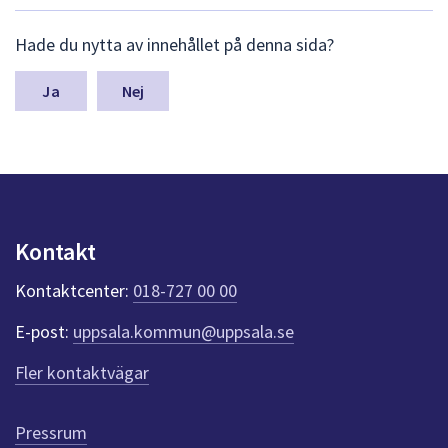
dem.
L
Hade du nytta av innehållet på denna sida?
ä
m
n
Nej
a
s
y
n
p
u
n
Kontakt
k
t
Kontaktcenter:
018-727 00 00
e
r
E-post:
uppsala.kommun@uppsala.se
f
ö
Fler kontaktvägar
r
d
e
Pressrum