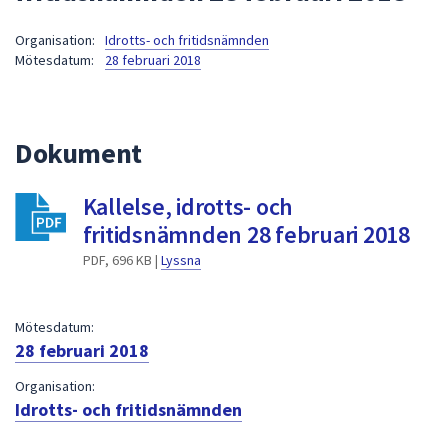
att
Organisation:
Idrotts- och fritidsnämnden
presenteras
Mötesdatum:
28 februari 2018
under
fältet.
Använd
piltangenterna
Dokument
för
att
Kallelse, idrotts- och
navigera
fritidsnämnden 28 februari 2018
mellan
sökförslagen
PDF, 696 KB |
Lyssna
och
enter
Mötesdatum:
för
28 februari 2018
att
välja
Organisation:
något
Idrotts- och fritidsnämnden
av