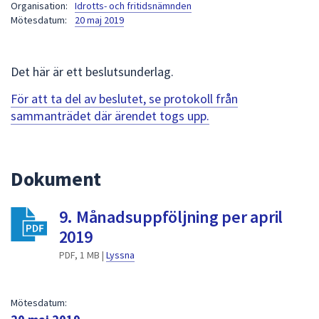
Organisation:
Idrotts- och fritidsnämnden
att
Mötesdatum:
20 maj 2019
presenteras
under
fältet.
Det här är ett beslutsunderlag.
Använd
För att ta del av beslutet, se protokoll från
piltangenterna
sammanträdet där ärendet togs upp.
för
att
navigera
mellan
Dokument
sökförslagen
och
9. Månadsuppföljning per april
enter
2019
för
att
PDF, 1 MB |
Lyssna
välja
något
Mötesdatum:
av