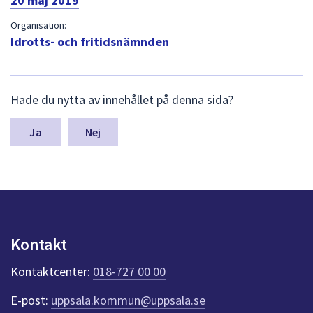
20 maj 2019
dem.
Organisation:
Idrotts- och fritidsnämnden
L
Hade du nytta av innehållet på denna sida?
ä
m
n
Nej
a
s
y
n
p
u
n
Kontakt
k
t
Kontaktcenter:
018-727 00 00
e
r
E-post:
uppsala.kommun@uppsala.se
f