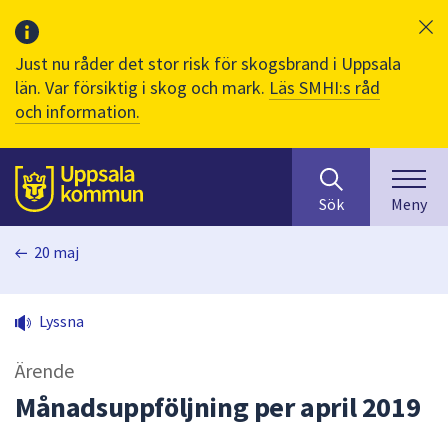
Just nu råder det stor risk för skogsbrand i Uppsala
län. Var försiktig i skog och mark.
Läs SMHI:s råd
och information.
Sök
huvudinnehåll
efter
Till sidans
Sök
Meny
innehåll
på
20 maj
webbplatsen.
När
du
Lyssna
börjar
skriva
Ärende
i
sökfältet
Månadsuppföljning per april 2019
kommer
sökförslag