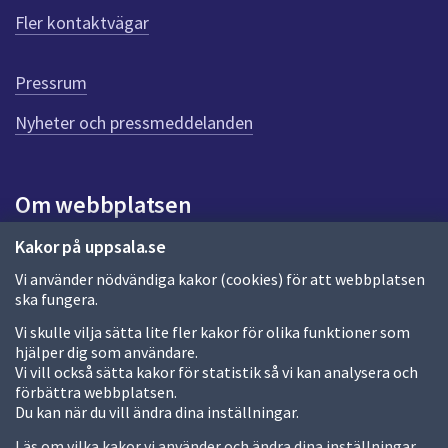
ö
Fler kontaktvägar
r
d
e
Pressrum
n
n
Nyheter och pressmeddelanden
a
s
i
Om webbplatsen
d
a
Om webbplatsen
Kakor på uppsala.se
Vi använder nödvändiga kakor (cookies) för att webbplatsen
Allmänna handlingar och diarium
ska fungera.
Behandling av personuppgifter
Vi skulle vilja sätta lite fler kakor för olika funktioner som
hjälper dig som användare.
Kakor
Vi vill också sätta kakor för statistik så vi kan analysera och
förbättra webbplatsen.
Språk (other languages)
Du kan när du vill ändra dina inställningar.
Tillgänglighetsredogörelse
Läs om vilka kakor vi använder och ändra dina inställningar