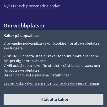
n
n
Nyheter och pressmeddelanden
a
s
i
Om webbplatsen
d
a
Om webbplatsen
Kakor på uppsala.se
Vi använder nödvändiga kakor (cookies) för att webbplatsen
Allmänna handlingar och diarium
ska fungera.
Behandling av personuppgifter
Vi skulle vilja sätta lite fler kakor för olika funktioner som
hjälper dig som användare.
Kakor
Vi vill också sätta kakor för statistik så vi kan analysera och
förbättra webbplatsen.
Språk (other languages)
Du kan när du vill ändra dina inställningar.
Tillgänglighetsredogörelse
Läs om vilka kakor vi använder och ändra dina inställningar
Tillåt alla kakor
Fler sätt att följa oss