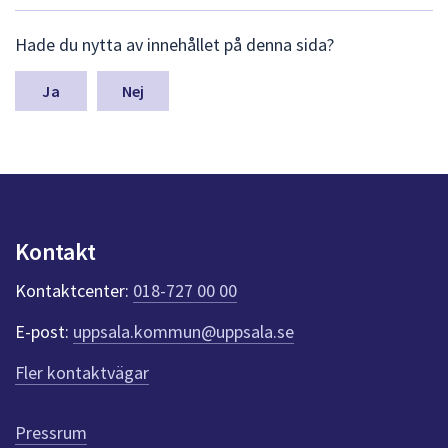
dem.
L
Hade du nytta av innehållet på denna sida?
ä
m
n
Nej
a
s
y
n
p
u
n
Kontakt
k
t
Kontaktcenter:
018-727 00 00
e
r
E-post:
uppsala.kommun@uppsala.se
f
ö
Fler kontaktvägar
r
d
e
Pressrum