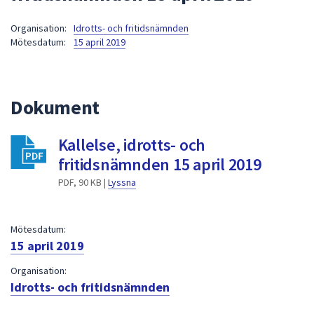
att
Organisation:
Idrotts- och fritidsnämnden
presenteras
Mötesdatum:
15 april 2019
under
fältet.
Använd
piltangenterna
Dokument
för
att
Kallelse, idrotts- och
navigera
fritidsnämnden 15 april 2019
mellan
sökförslagen
PDF, 90 KB |
Lyssna
och
enter
Mötesdatum:
för
15 april 2019
att
välja
Organisation:
något
Idrotts- och fritidsnämnden
av