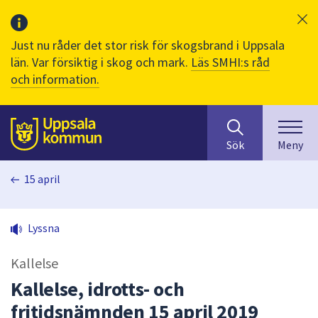
Just nu råder det stor risk för skogsbrand i Uppsala
län. Var försiktig i skog och mark.
Läs SMHI:s råd
och information.
Sök
huvudinnehåll
efter
Till sidans
Sök
Meny
innehåll
på
15 april
webbplatsen.
När
du
Lyssna
börjar
skriva
Kallelse
i
sökfältet
Kallelse, idrotts- och
kommer
fritidsnämnden 15 april 2019
sökförslag