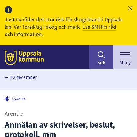
Just nu råder det stor risk för skogsbrand i Uppsala
län. Var försiktig i skog och mark.
Läs SMHI:s råd
och information.
Sök
huvudinnehåll
efter
Till sidans
Sök
Meny
innehåll
på
12 december
webbplatsen.
När
du
Lyssna
börjar
skriva
Ärende
i
sökfältet
Anmälan av skrivelser, beslut,
kommer
protokoll, mm
sökförslag