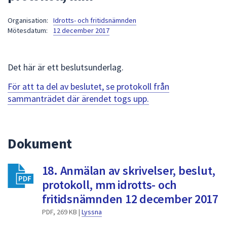
att
Organisation:
Idrotts- och fritidsnämnden
presenteras
Mötesdatum:
12 december 2017
under
fältet.
Använd
Det här är ett beslutsunderlag.
piltangenterna
för
För att ta del av beslutet, se protokoll från
att
sammanträdet där ärendet togs upp.
navigera
mellan
sökförslagen
Dokument
och
enter
18. Anmälan av skrivelser, beslut,
för
att
protokoll, mm idrotts- och
välja
fritidsnämnden 12 december 2017
något
PDF, 269 KB |
Lyssna
av