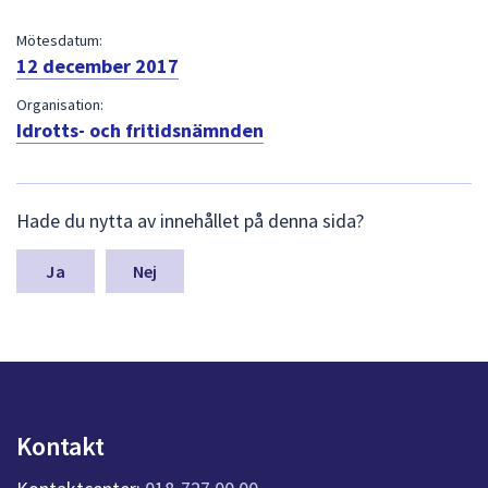
dem.
Mötesdatum:
12 december 2017
Organisation:
Idrotts- och fritidsnämnden
L
Hade du nytta av innehållet på denna sida?
ä
m
n
Nej
a
s
y
n
p
u
n
Kontakt
k
t