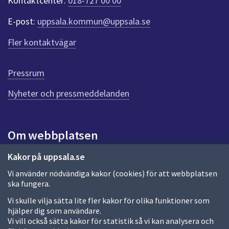
Kontaktcenter:
018-727 00 00
e
r
E-post:
uppsala.kommun@uppsala.se
f
ö
Fler kontaktvägar
r
d
e
Pressrum
n
n
Nyheter och pressmeddelanden
a
s
i
Om webbplatsen
d
a
Om webbplatsen
Kakor på uppsala.se
Vi använder nödvändiga kakor (cookies) för att webbplatsen
Allmänna handlingar och diarium
ska fungera.
Behandling av personuppgifter
Vi skulle vilja sätta lite fler kakor för olika funktioner som
hjälper dig som användare.
Kakor
Vi vill också sätta kakor för statistik så vi kan analysera och