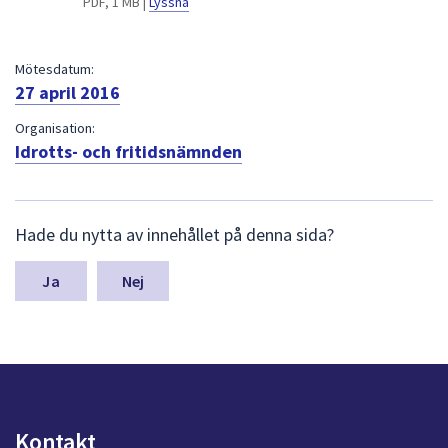
PDF, 1 MB |
Lyssna
dem.
Mötesdatum:
27 april 2016
Organisation:
Idrotts- och fritidsnämnden
L
Hade du nytta av innehållet på denna sida?
ä
m
n
Nej
a
s
y
n
p
u
n
Kontakt