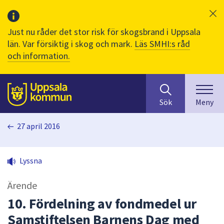
Just nu råder det stor risk för skogsbrand i Uppsala
län. Var försiktig i skog och mark.
Läs SMHI:s råd
och information.
Sök
huvudinnehåll
efter
Till sidans
Sök
Meny
innehåll
på
27 april 2016
webbplatsen.
När
du
Lyssna
börjar
skriva
Ärende
i
sökfältet
10. Fördelning av fondmedel ur
kommer
Samstiftelsen Barnens Dag med
sökförslag