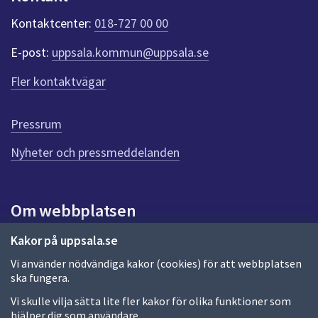
k
t
Kontaktcenter:
018-727 00 00
e
r
E-post:
uppsala.kommun@uppsala.se
f
ö
Fler kontaktvägar
r
d
e
Pressrum
n
n
Nyheter och pressmeddelanden
a
s
i
Om webbplatsen
d
a
Om webbplatsen
Kakor på uppsala.se
Vi använder nödvändiga kakor (cookies) för att webbplatsen
Allmänna handlingar och diarium
ska fungera.
Behandling av personuppgifter
Vi skulle vilja sätta lite fler kakor för olika funktioner som
hjälper dig som användare.