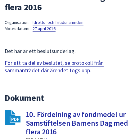
flera 2016
att
presenteras
under
Organisation:
Idrotts- och fritidsnämnden
Mötesdatum:
27 april 2016
fältet.
Använd
piltangenterna
Det här är ett beslutsunderlag.
för
att
För att ta del av beslutet, se protokoll från
navigera
sammanträdet där ärendet togs upp.
mellan
sökförslagen
och
Dokument
enter
för
att
10. Fördelning av fondmedel ur
välja
Samstiftelsen Barnens Dag med
något
flera 2016
av