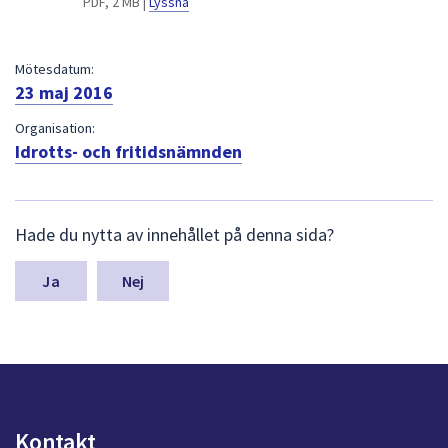
PDF, 2 MB |
Lyssna
dem.
Mötesdatum:
23 maj 2016
Organisation:
Idrotts- och fritidsnämnden
L
Hade du nytta av innehållet på denna sida?
ä
m
n
Nej
a
s
y
n
p
u
n
Kontakt