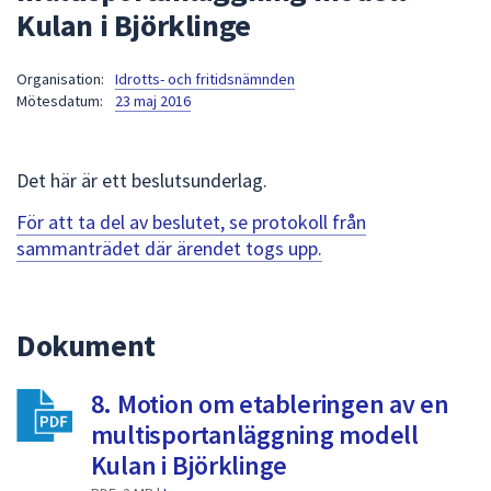
Kulan i Björklinge
att
presenteras
under
Organisation:
Idrotts- och fritidsnämnden
Mötesdatum:
23 maj 2016
fältet.
Använd
piltangenterna
Det här är ett beslutsunderlag.
för
att
För att ta del av beslutet, se protokoll från
navigera
sammanträdet där ärendet togs upp.
mellan
sökförslagen
och
Dokument
enter
för
att
8. Motion om etableringen av en
välja
multisportanläggning modell
något
Kulan i Björklinge
av