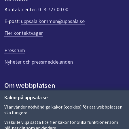
k
t
Kontaktcenter:
018-727 00 00
e
r
E-post:
uppsala.kommun@uppsala.se
f
ö
Fler kontaktvägar
r
d
e
Pressrum
n
n
Nyheter och pressmeddelanden
a
s
i
Om webbplatsen
d
a
Om webbplatsen
Kakor på uppsala.se
Vi använder nödvändiga kakor (cookies) för att webbplatsen
Allmänna handlingar och diarium
ska fungera.
Behandling av personuppgifter
Vi skulle vilja sätta lite fler kakor för olika funktioner som
hjälper dig som användare.