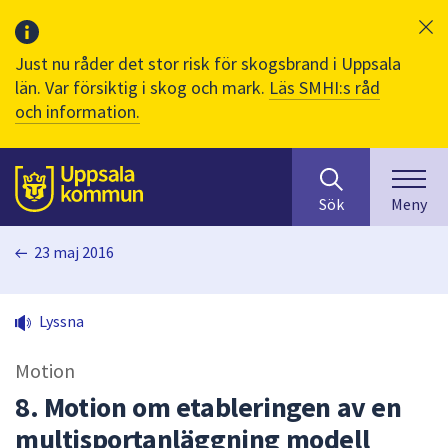
Just nu råder det stor risk för skogsbrand i Uppsala
län. Var försiktig i skog och mark.
Läs SMHI:s råd
och information.
Sök
huvudinnehåll
efter
Till sidans
Sök
Meny
innehåll
på
23 maj 2016
webbplatsen.
När
du
Lyssna
börjar
skriva
Motion
i
sökfältet
8. Motion om etableringen av en
kommer
multisportanläggning modell
sökförslag