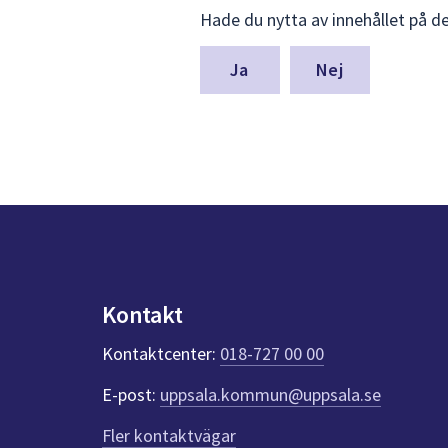
Lämna
Hade du nytta av innehållet på d
synpunkter
för
denna
Nej
sida
Kontakt
Kontaktcenter:
018-727 00 00
E-post:
uppsala.kommun@uppsala.se
Fler kontaktvägar