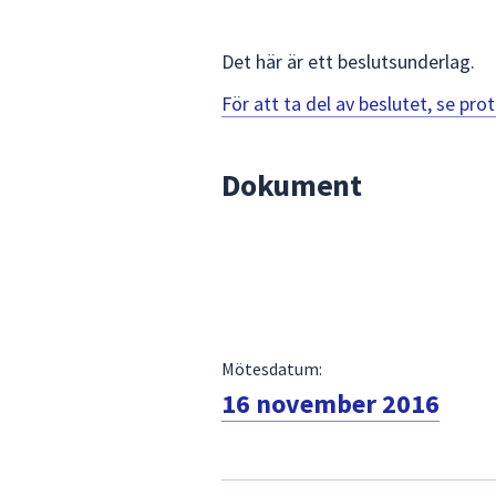
för
att
Det här är ett beslutsunderlag.
navigera
mellan
För att ta del av beslutet, se pr
sökförslagen
och
Dokument
enter
för
att
välja
något
av
dem.
Mötesdatum:
16 november 2016