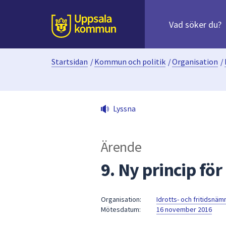
Sök
efter
huvudinnehåll
innehåll
Till sidans
på
webbplatsen.
Startsidan
/
Kommun och politik
/
Organisation
/
När
du
börjar
skriva
Lyssna
i
sökfältet
kommer
Ärende
sökförslag
att
9. Ny princip för
presenteras
under
fältet.
Organisation:
Idrotts- och fritidsnä
Mötesdatum:
16 november 2016
Använd
piltangenterna