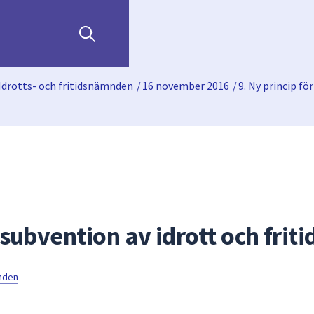
Idrotts- och fritidsnämnden
/
16 november 2016
/
9. Ny princip fö
 subvention av idrott och friti
mnden