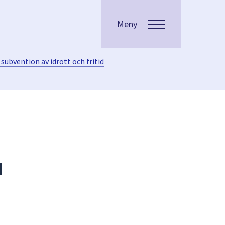
Meny
r subvention av idrott och fritid
d