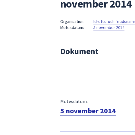
november 2014
under
fältet.
Använd
Organisation:
Idrotts- och fritidsnä
piltangenterna
Mötesdatum:
5 november 2014
för
att
navigera
Dokument
mellan
sökförslagen
och
enter
för
att
välja
Mötesdatum:
något
5 november 2014
av
dem.