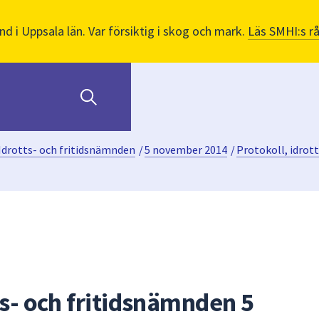
nd i Uppsala län. Var försiktig i skog och mark.
Läs SMHI:s r
Idrotts- och fritidsnämnden
/
5 november 2014
/
Protokoll, idrot
ts- och fritidsnämnden 5