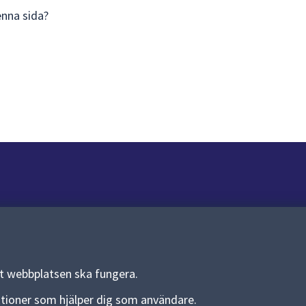
enna sida?
Om webbplatsen
Om webbplatsen
Allmänna handlingar och diarium
tt webbplatsen ska fungera.
Behandling av personuppgifter
funktioner som hjälper dig som användare.