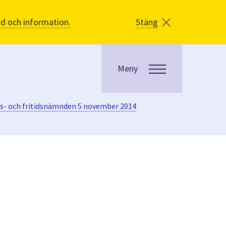
åd och information.
Stäng
Meny
ts- och fritidsnämnden 5 november 2014