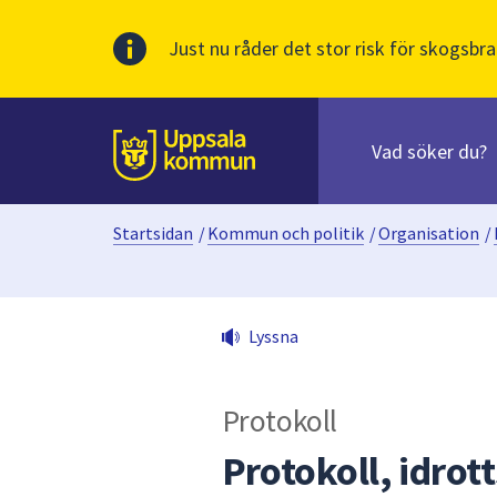
Just nu råder det stor risk för skogsbra
Sök
efter
huvudinnehåll
innehåll
Till sidans
på
webbplatsen.
Startsidan
/
Kommun och politik
/
Organisation
/
När
du
börjar
skriva
Lyssna
i
sökfältet
kommer
Protokoll
sökförslag
att
Protokoll, idrot
presenteras