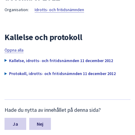
att
Organisation:
Idrotts- och fritidsnämnden
presenteras
under
fältet.
Kallelse och protokoll
Använd
piltangenterna
för
Öppna alla
att
Kallelse, idrotts- och fritidsnämnden 11 december 2012
navigera
mellan
Protokoll, idrotts- och fritidsnämnden 11 december 2012
sökförslagen
och
enter
för
L
att
Hade du nytta av innehållet på denna sida?
ä
välja
m
något
n
Nej
av
a