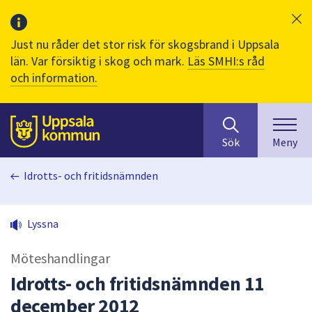
Just nu råder det stor risk för skogsbrand i Uppsala
län. Var försiktig i skog och mark.
Läs SMHI:s råd
och information.
Sök
huvudinnehåll
efter
Till sidans
Sök
Meny
innehåll
på
Idrotts- och fritidsnämnden
webbplatsen.
När
du
Lyssna
börjar
skriva
Möteshandlingar
i
sökfältet
Idrotts- och fritidsnämnden 11
kommer
december 2012
sökförslag