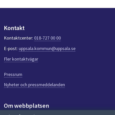
s
dem.
y
n
p
u
Kontakt
n
k
Kontaktcenter:
018-727 00 00
t
e
E-post:
uppsala.kommun@uppsala.se
r
f
Fler kontaktvägar
ö
r
d
Pressrum
e
n
Nyheter och pressmeddelanden
n
a
s
i
Om webbplatsen
d
a