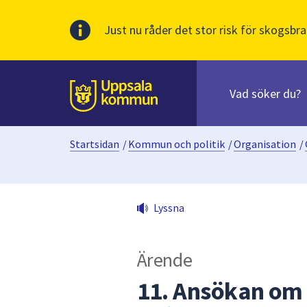
Just nu råder det stor risk för skogsbra
Sök
efter
huvudinnehåll
innehåll
Till sidans
på
webbplatsen.
Startsidan
/
Kommun och politik
/
Organisation
/
När
du
börjar
skriva
Lyssna
i
sökfältet
kommer
Ärende
sökförslag
att
11. Ansökan om 
presenteras