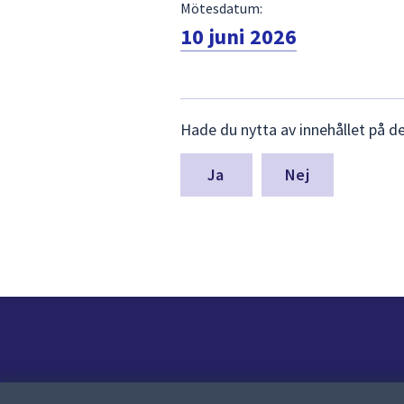
Mötesdatum:
10 juni 2026
Lämna
Hade du nytta av innehållet på d
synpunkter
för
denna
Nej
sida
Kontakt