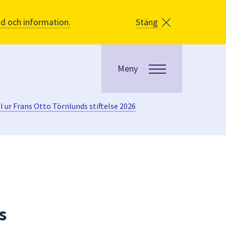
åd och information.
Stäng
Meny
 ur Frans Otto Törnlunds stiftelse 2026
s