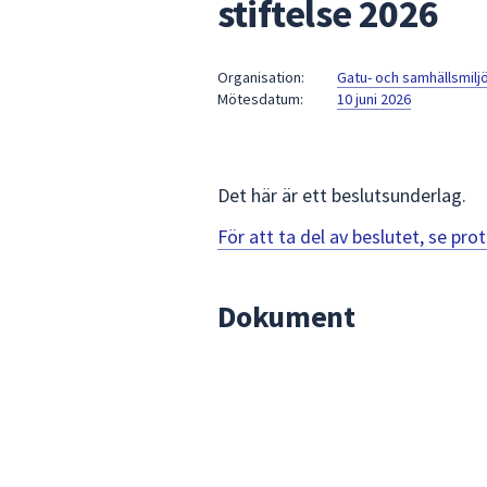
stiftelse 2026
under
fältet.
Använd
Organisation:
Gatu- och samhällsmil
piltangenterna
Mötesdatum:
10 juni 2026
för
att
navigera
mellan
Det här är ett beslutsunderlag.
sökförslagen
För att ta del av beslutet, se pr
och
enter
för
Dokument
att
välja
något
av
dem.