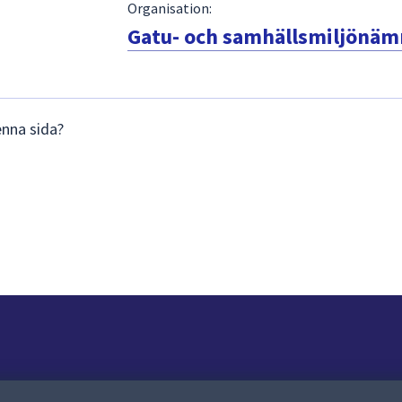
Organisation:
Gatu- och samhällsmiljönä
enna sida?
Om webbplatsen