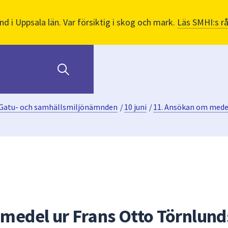
nd i Uppsala län. Var försiktig i skog och mark.
Läs SMHI:s r
Gatu- och samhällsmiljönämnden
/
10 juni
/
11. Ansökan om medel
medel ur Frans Otto Törnlund