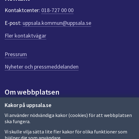
k
t
Kontaktcenter:
018-727 00 00
e
r
E-post:
uppsala.kommun@uppsala.se
f
ö
Fler kontaktvägar
r
d
e
Pressrum
n
n
Nyheter och pressmeddelanden
a
s
i
Om webbplatsen
d
a
Om webbplatsen
Kakor på uppsala.se
Vi använder nödvändiga kakor (cookies) för att webbplatsen
Allmänna handlingar och diarium
ska fungera.
Behandling av personuppgifter
Vi skulle vilja sätta lite fler kakor för olika funktioner som
hjälper dig som användare.