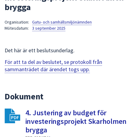
brygga
att
presenteras
under
Organisation:
Gatu- och samhällsmiljönämnden
Mötesdatum:
3 september 2025
fältet.
Använd
piltangenterna
Det här är ett beslutsunderlag.
för
att
För att ta del av beslutet, se protokoll från
navigera
sammanträdet där ärendet togs upp.
mellan
sökförslagen
och
Dokument
enter
för
att
4. Justering av budget för
välja
investeringsprojekt Skarholmen
något
brygga
av