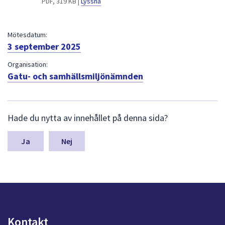
PDF, 319 KB |
Lyssna
dem.
Mötesdatum:
3 september 2025
Organisation:
Gatu- och samhällsmiljönämnden
L
Hade du nytta av innehållet på denna sida?
ä
m
n
Nej
a
s
y
n
p
u
n
Kontakt