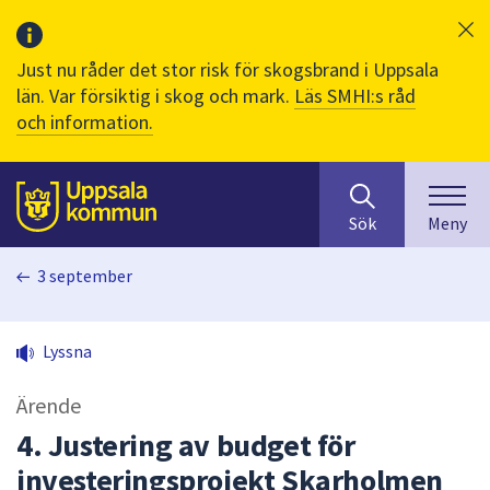
Just nu råder det stor risk för skogsbrand i Uppsala
län. Var försiktig i skog och mark.
Läs SMHI:s råd
och information.
Sök
huvudinnehåll
efter
Till sidans
Sök
Meny
innehåll
på
3 september
webbplatsen.
När
du
Lyssna
börjar
skriva
Ärende
i
sökfältet
4. Justering av budget för
kommer
investeringsprojekt Skarholmen
sökförslag