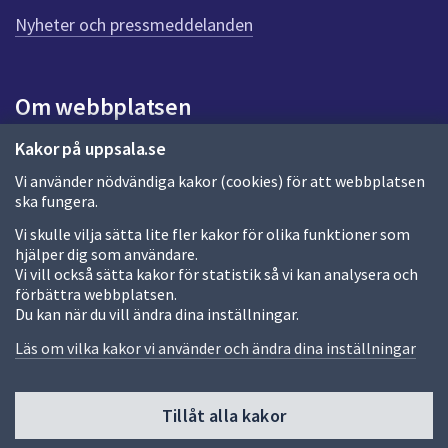
n
n
Nyheter och pressmeddelanden
a
s
i
Om webbplatsen
d
a
Om webbplatsen
Kakor på uppsala.se
Vi använder nödvändiga kakor (cookies) för att webbplatsen
Allmänna handlingar och diarium
ska fungera.
Behandling av personuppgifter
Vi skulle vilja sätta lite fler kakor för olika funktioner som
hjälper dig som användare.
Kakor
Vi vill också sätta kakor för statistik så vi kan analysera och
förbättra webbplatsen.
Språk (other languages)
Du kan när du vill ändra dina inställningar.
Tillgänglighetsredogörelse
Läs om vilka kakor vi använder och ändra dina inställningar
Tillåt alla kakor
Fler sätt att följa oss