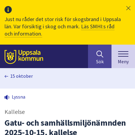
Just nu råder det stor risk för skogsbrand i Uppsala
län. Var försiktig i skog och mark.
Läs SMHI:s råd
och information.
Sök
huvudinnehåll
efter
Till sidans
Sök
Meny
innehåll
på
15 oktober
webbplatsen.
När
du
Lyssna
börjar
skriva
Kallelse
i
sökfältet
Gatu- och samhällsmiljönämnden
kommer
2025-10-15, kallelse
sökförslag