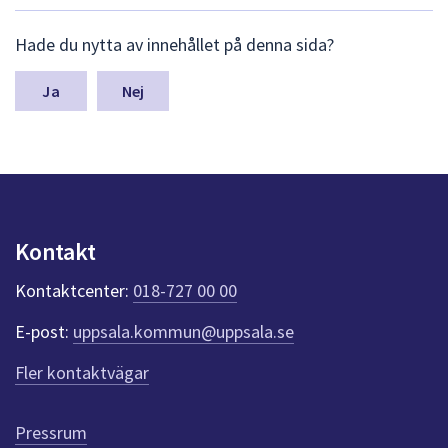
dem.
L
Hade du nytta av innehållet på denna sida?
ä
m
n
Nej
a
s
y
n
p
u
n
Kontakt
k
t
Kontaktcenter:
018-727 00 00
e
r
E-post:
uppsala.kommun@uppsala.se
f
ö
Fler kontaktvägar
r
d
e
Pressrum