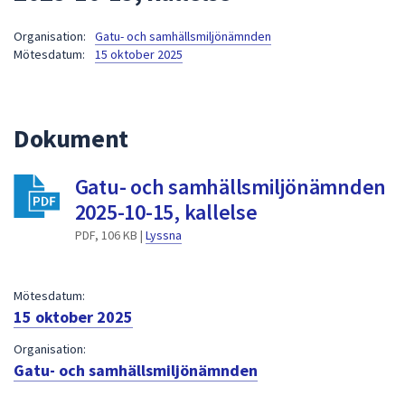
att
Organisation:
Gatu- och samhällsmiljönämnden
presenteras
Mötesdatum:
15 oktober 2025
under
fältet.
Använd
piltangenterna
Dokument
för
att
Gatu- och samhällsmiljönämnden
navigera
2025-10-15, kallelse
mellan
sökförslagen
PDF, 106 KB |
Lyssna
och
enter
Mötesdatum:
för
15 oktober 2025
att
välja
Organisation:
något
Gatu- och samhällsmiljönämnden
av