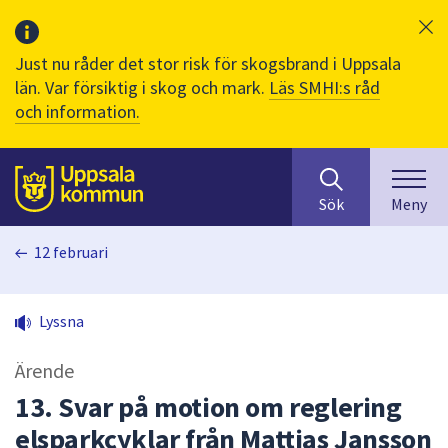
Just nu råder det stor risk för skogsbrand i Uppsala
län. Var försiktig i skog och mark.
Läs SMHI:s råd
och information.
Sök
huvudinnehåll
efter
Till sidans
Sök
Meny
innehåll
på
12 februari
webbplatsen.
När
du
Lyssna
börjar
skriva
Ärende
i
sökfältet
13. Svar på motion om reglering
kommer
elsparkcyklar från Mattias Jansson
sökförslag