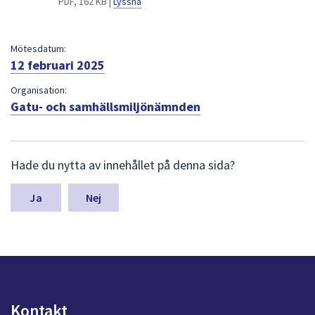
PDF, 162 KB |
Lyssna
dem.
Mötesdatum:
12 februari 2025
Organisation:
Gatu- och samhällsmiljönämnden
L
Hade du nytta av innehållet på denna sida?
ä
m
n
Nej
a
s
y
n
p
u
n
Kontakt