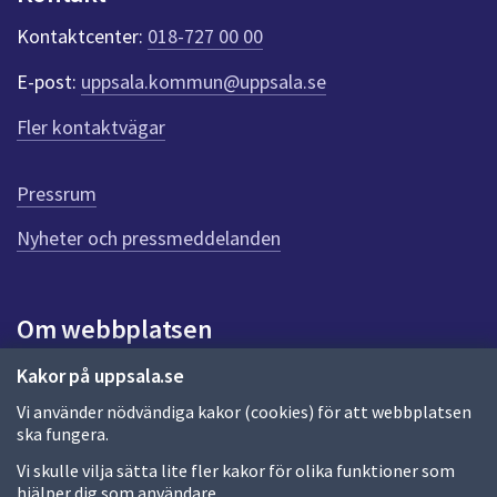
k
t
Kontaktcenter:
018-727 00 00
e
r
E-post:
uppsala.kommun@uppsala.se
f
ö
Fler kontaktvägar
r
d
e
Pressrum
n
n
Nyheter och pressmeddelanden
a
s
i
Om webbplatsen
d
a
Om webbplatsen
Kakor på uppsala.se
Vi använder nödvändiga kakor (cookies) för att webbplatsen
Allmänna handlingar och diarium
ska fungera.
Behandling av personuppgifter
Vi skulle vilja sätta lite fler kakor för olika funktioner som
hjälper dig som användare.