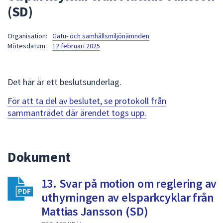
(SD)
att
presenteras
under
Organisation:
Gatu- och samhällsmiljönämnden
Mötesdatum:
12 februari 2025
fältet.
Använd
piltangenterna
Det här är ett beslutsunderlag.
för
att
För att ta del av beslutet, se protokoll från
navigera
sammanträdet där ärendet togs upp.
mellan
sökförslagen
och
Dokument
enter
för
att
13. Svar på motion om reglering av
välja
uthyrningen av elsparkcyklar från
något
Mattias Jansson (SD)
av