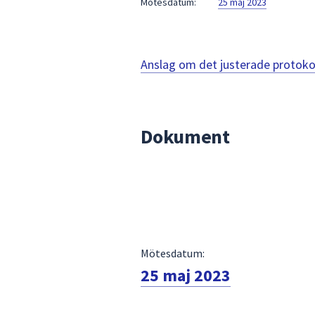
Mötesdatum:
25 maj 2023
för
att
navigera
mellan
Anslag om det justerade protoko
sökförslagen
och
enter
för
Dokument
att
välja
något
av
dem.
Mötesdatum:
25 maj 2023