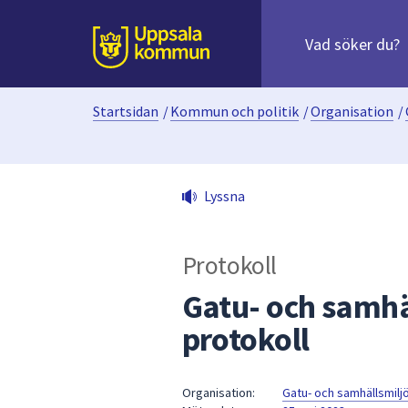
Sök
efter
huvudinnehåll
innehåll
Till sidans
på
webbplatsen.
Startsidan
/
Kommun och politik
/
Organisation
/
När
du
börjar
skriva
Lyssna
i
sökfältet
kommer
Protokoll
sökförslag
att
Gatu- och samh
presenteras
protokoll
under
fältet.
Använd
Organisation:
Gatu- och samhällsmil
piltangenterna