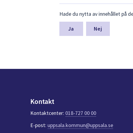
Lämna
Hade du nytta av innehållet på d
synpunkter
för
denna
Nej
sida
Kontakt
Kontaktcenter:
018-727 00 00
E-post:
uppsala.kommun@uppsala.se