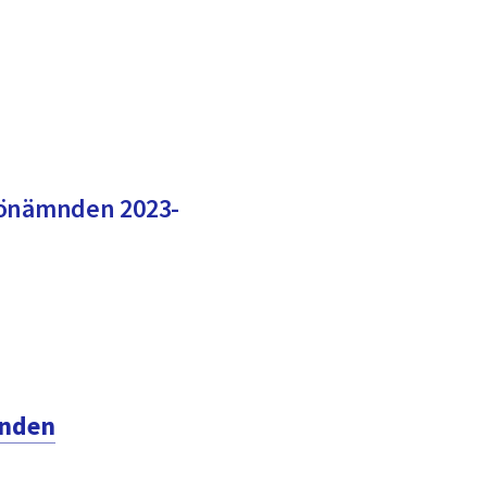
jönämnden 2023-
mnden