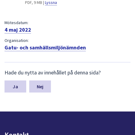
dem.
PDF, 9 MB |
Lyssna
Mötesdatum:
4 maj 2022
Organisation:
Gatu- och samhällsmiljönämnden
L
Hade du nytta av innehållet på denna sida?
ä
m
n
Nej
a
s
y
n
p
u
n
Kontakt