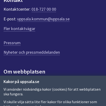
k
t
Kontaktcenter:
018-727 00 00
e
r
E-post:
uppsala.kommun@uppsala.se
f
ö
Fler kontaktvägar
r
d
e
Pressrum
n
n
Nyheter och pressmeddelanden
a
s
i
Om webbplatsen
d
a
Om webbplatsen
Kakor på uppsala.se
Vi använder nödvändiga kakor (cookies) för att webbplatsen
Allmänna handlingar och diarium
ska fungera.
Behandling av personuppgifter
Vi skulle vilja sätta lite fler kakor för olika funktioner som