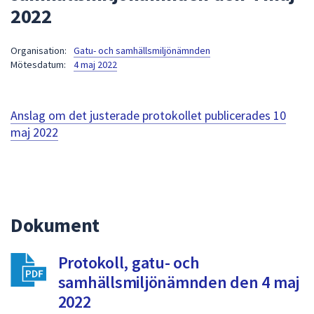
2022
att
presenteras
under
Organisation:
Gatu- och samhällsmiljönämnden
Mötesdatum:
4 maj 2022
fältet.
Använd
piltangenterna
Anslag om det justerade protokollet publicerades
10
för
maj 2022
att
navigera
mellan
sökförslagen
och
enter
Dokument
för
att
Protokoll, gatu- och
välja
samhällsmiljönämnden den 4 maj
något
2022
av