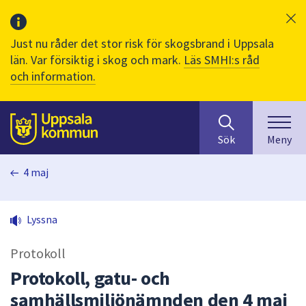
Just nu råder det stor risk för skogsbrand i Uppsala
län. Var försiktig i skog och mark.
Läs SMHI:s råd
och information.
Sök
huvudinnehåll
efter
Till sidans
Sök
Meny
innehåll
på
4 maj
webbplatsen.
När
du
Lyssna
börjar
skriva
Protokoll
i
sökfältet
Protokoll, gatu- och
kommer
samhällsmiljönämnden den 4 maj
sökförslag