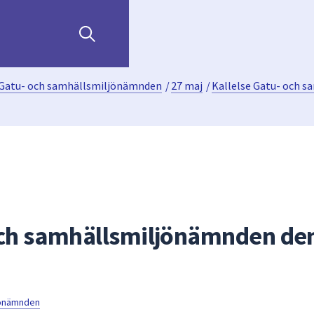
Gatu- och samhällsmiljönämnden
/
27 maj
/
Kallelse Gatu- och 
och samhällsmiljönämnden de
jönämnden