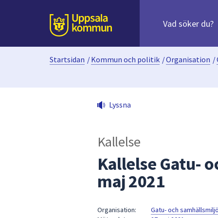
Sök
efter
huvudinnehåll
innehåll
Till sidans
på
webbplatsen.
Startsidan
/
Kommun och politik
/
Organisation
/
När
du
börjar
skriva
Lyssna
i
sökfältet
kommer
Kallelse
sökförslag
att
Kallelse Gatu- 
presenteras
maj 2021
under
fältet.
Använd
Organisation:
Gatu- och samhällsmil
piltangenterna