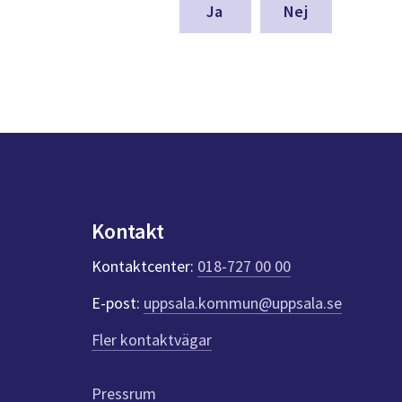
denna
Nej
sida
Kontakt
Kontaktcenter:
018-727 00 00
E-post:
uppsala.kommun@uppsala.se
Fler kontaktvägar
Pressrum