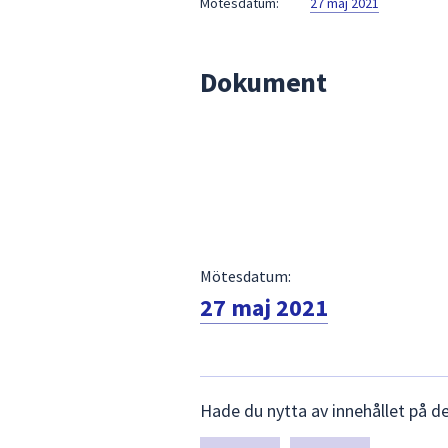
Mötesdatum:
27 maj 2021
för
att
navigera
Dokument
mellan
sökförslagen
och
enter
för
att
välja
något
Mötesdatum:
av
27 maj 2021
dem.
Lämna
Hade du nytta av innehållet på d
synpunkter
för