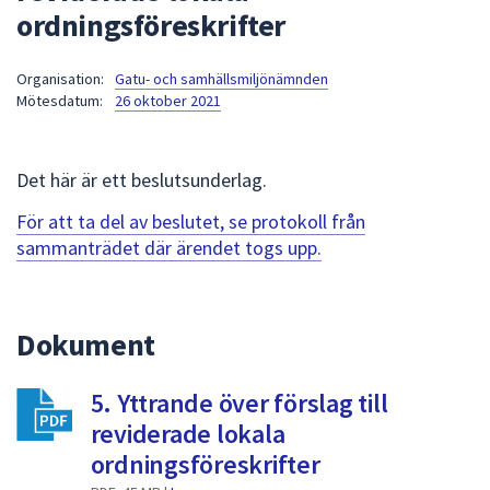
ordningsföreskrifter
att
presenteras
under
Organisation:
Gatu- och samhällsmiljönämnden
Mötesdatum:
26 oktober 2021
fältet.
Använd
piltangenterna
Det här är ett beslutsunderlag.
för
att
För att ta del av beslutet, se protokoll från
navigera
sammanträdet där ärendet togs upp.
mellan
sökförslagen
och
Dokument
enter
för
att
5. Yttrande över förslag till
välja
reviderade lokala
något
ordningsföreskrifter
av