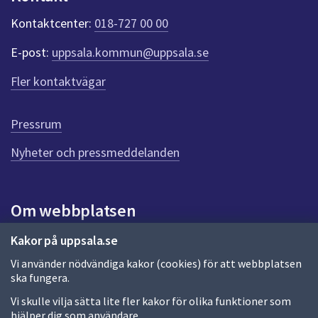
k
t
Kontaktcenter:
018-727 00 00
e
r
E-post:
uppsala.kommun@uppsala.se
f
ö
Fler kontaktvägar
r
d
e
Pressrum
n
n
Nyheter och pressmeddelanden
a
s
i
Om webbplatsen
d
a
Om webbplatsen
Kakor på uppsala.se
Vi använder nödvändiga kakor (cookies) för att webbplatsen
Allmänna handlingar och diarium
ska fungera.
Behandling av personuppgifter
Vi skulle vilja sätta lite fler kakor för olika funktioner som
hjälper dig som användare.