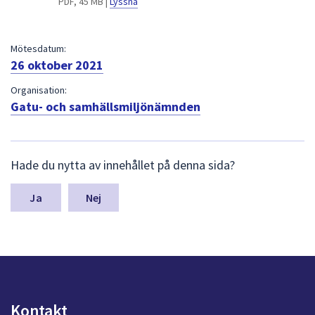
PDF, 45 MB |
Lyssna
dem.
Mötesdatum:
26 oktober 2021
Organisation:
Gatu- och samhällsmiljönämnden
L
Hade du nytta av innehållet på denna sida?
ä
m
n
Nej
a
s
y
n
p
u
n
Kontakt