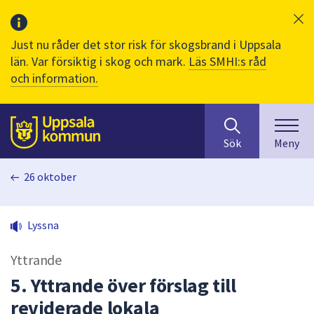
Just nu råder det stor risk för skogsbrand i Uppsala
län. Var försiktig i skog och mark.
Läs SMHI:s råd
och information.
Sök
huvudinnehåll
efter
Till sidans
Sök
Meny
innehåll
på
26 oktober
webbplatsen.
När
du
Lyssna
börjar
skriva
Yttrande
i
sökfältet
5. Yttrande över förslag till
kommer
reviderade lokala
sökförslag