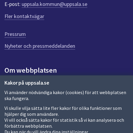
r
E-post:
uppsala.kommun@uppsala.se
f
ö
Fler kontaktvägar
r
d
e
Pressrum
n
n
Nyheter och pressmeddelanden
a
s
i
Om webbplatsen
d
a
Om webbplatsen
Kakor på uppsala.se
Vi använder nödvändiga kakor (cookies) för att webbplatsen
Allmänna handlingar och diarium
ska fungera.
Behandling av personuppgifter
Vi skulle vilja sätta lite fler kakor för olika funktioner som
hjälper dig som användare.
Kakor
Vi vill också sätta kakor för statistik så vi kan analysera och
förbättra webbplatsen.
Språk (other languages)
Du kan när du vill ändra dina inställningar.