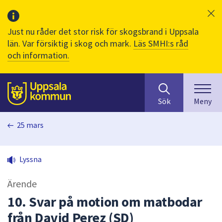
Just nu råder det stor risk för skogsbrand i Uppsala
län. Var försiktig i skog och mark.
Läs SMHI:s råd
och information.
Sök
huvudinnehåll
efter
Till sidans
Sök
Meny
innehåll
på
25 mars
webbplatsen.
När
du
Lyssna
börjar
skriva
Ärende
i
sökfältet
10. Svar på motion om matbodar
kommer
från David Perez (SD)
sökförslag