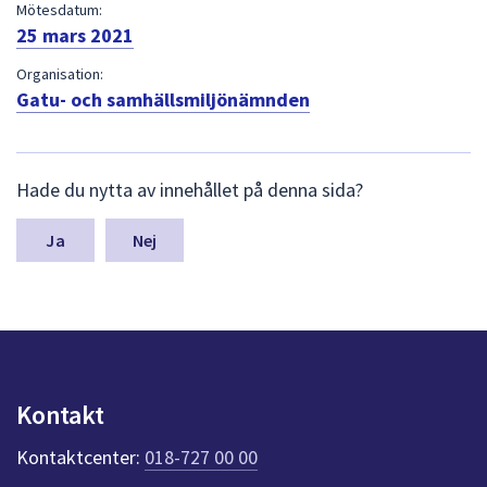
dem.
Mötesdatum:
25 mars 2021
Organisation:
Gatu- och samhällsmiljönämnden
L
Hade du nytta av innehållet på denna sida?
ä
m
n
Nej
a
s
y
n
p
u
n
Kontakt
k
t
Kontaktcenter:
018-727 00 00
e