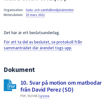
att
Organisation:
Gatu- och samhällsmiljönämnden
presenteras
Mötesdatum:
25 mars 2021
under
fältet.
Använd
Det här är ett beslutsunderlag.
piltangenterna
för
För att ta del av beslutet, se protokoll från
att
sammanträdet där ärendet togs upp.
navigera
mellan
sökförslagen
Dokument
och
enter
10. Svar på motion om matbodar
för
att
från David Perez (SD)
välja
PDF, 910 KB |
Lyssna
något
av