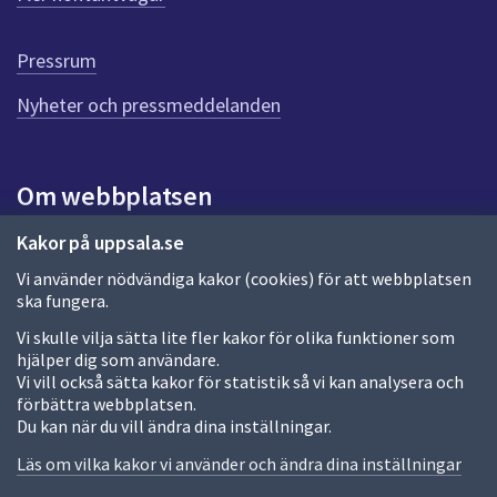
r
d
e
Pressrum
n
n
Nyheter och pressmeddelanden
a
s
i
Om webbplatsen
d
a
Om webbplatsen
Kakor på uppsala.se
Vi använder nödvändiga kakor (cookies) för att webbplatsen
Allmänna handlingar och diarium
ska fungera.
Behandling av personuppgifter
Vi skulle vilja sätta lite fler kakor för olika funktioner som
hjälper dig som användare.
Kakor
Vi vill också sätta kakor för statistik så vi kan analysera och
förbättra webbplatsen.
Språk (other languages)
Du kan när du vill ändra dina inställningar.
Tillgänglighetsredogörelse
Läs om vilka kakor vi använder och ändra dina inställningar