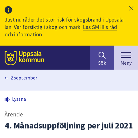
Just nu råder det stor risk för skogsbrand i Uppsala
län. Var försiktig i skog och mark.
Läs SMHI:s råd
och information.
Sök
huvudinnehåll
efter
Till sidans
Sök
Meny
innehåll
på
2 september
webbplatsen.
När
du
Lyssna
börjar
skriva
Ärende
i
sökfältet
4. Månadsuppföljning per juli 2021
kommer
sökförslag