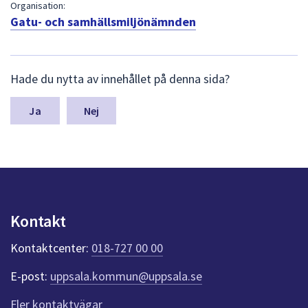
dem.
Organisation:
Gatu- och samhällsmiljönämnden
L
Hade du nytta av innehållet på denna sida?
ä
m
n
Nej
a
s
y
n
p
u
n
Kontakt
k
t
Kontaktcenter:
018-727 00 00
e
r
E-post:
uppsala.kommun@uppsala.se
f
ö
Fler kontaktvägar