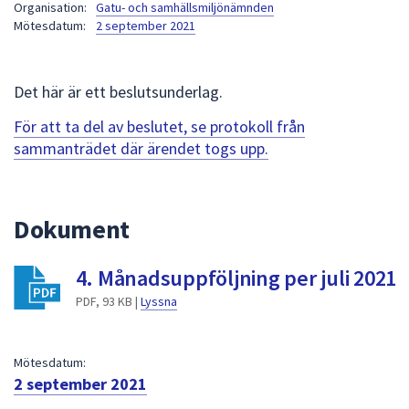
Organisation:
Gatu- och samhällsmiljönämnden
att
Mötesdatum:
2 september 2021
presenteras
under
fältet.
Det här är ett beslutsunderlag.
Använd
För att ta del av beslutet, se protokoll från
piltangenterna
sammanträdet där ärendet togs upp.
för
att
navigera
mellan
Dokument
sökförslagen
och
4. Månadsuppföljning per juli 2021
enter
PDF, 93 KB |
Lyssna
för
att
välja
Mötesdatum:
något
2 september 2021
av