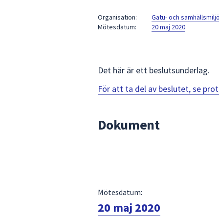
under
fältet.
Organisation:
Gatu- och samhällsmil
Mötesdatum:
20 maj 2020
Använd
piltangenterna
för
att
Det här är ett beslutsunderlag.
navigera
mellan
För att ta del av beslutet, se pr
sökförslagen
och
Dokument
enter
för
att
välja
något
av
Mötesdatum:
dem.
20 maj 2020