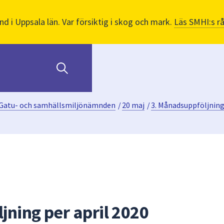
nd i Uppsala län. Var försiktig i skog och mark.
Läs SMHI:s r
Gatu- och samhällsmiljönämnden
/
20 maj
/
3. Månadsuppföljning 
jning per april 2020