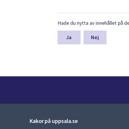
Lämna
Hade du nytta av innehållet på d
synpunkter
för
denna
Nej
sida
Kontakt
Kontaktcenter:
018-727 00 00
Kakor på uppsala.se