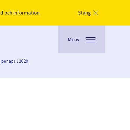
åd och information.
Stäng
Meny
per april 2020