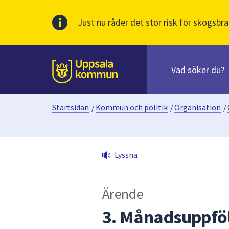
Just nu råder det stor risk för skogsbra
Sök
efter
huvudinnehåll
innehåll
Till sidans
på
webbplatsen.
Startsidan
/
Kommun och politik
/
Organisation
/
När
du
börjar
skriva
Lyssna
i
sökfältet
kommer
Ärende
sökförslag
att
3. Månadsuppföl
presenteras