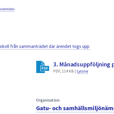
jönämnden
otokoll från sammanträdet där ärendet togs upp.
3. Månadsuppföljning p
PDF, 114 KB |
Lyssna
Organisation:
Gatu- och samhällsmiljönä