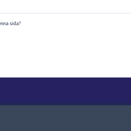
enna sida?
Om webbplatsen
Om webbplatsen