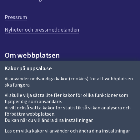
r
d
e
Pressrum
n
n
Nyheter och pressmeddelanden
a
s
i
Om webbplatsen
d
a
Om webbplatsen
Kakor på uppsala.se
Vi använder nödvändiga kakor (cookies) för att webbplatsen
Allmänna handlingar och diarium
ska fungera.
Behandling av personuppgifter
Vi skulle vilja sätta lite fler kakor för olika funktioner som
hjälper dig som användare.
Kakor
Vi vill också sätta kakor för statistik så vi kan analysera och
förbättra webbplatsen.
Språk (other languages)
Du kan när du vill ändra dina inställningar.
Tillgänglighetsredogörelse
Läs om vilka kakor vi använder och ändra dina inställningar