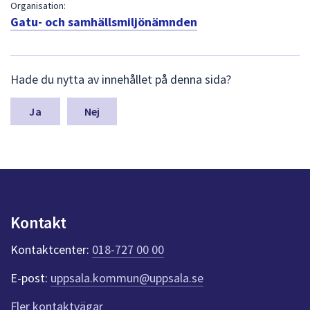
dem.
Organisation:
Gatu- och samhällsmiljönämnden
L
Hade du nytta av innehållet på denna sida?
ä
m
n
Nej
a
s
y
n
p
u
n
Kontakt
k
t
Kontaktcenter:
018-727 00 00
e
r
E-post:
uppsala.kommun@uppsala.se
f
ö
Fler kontaktvägar