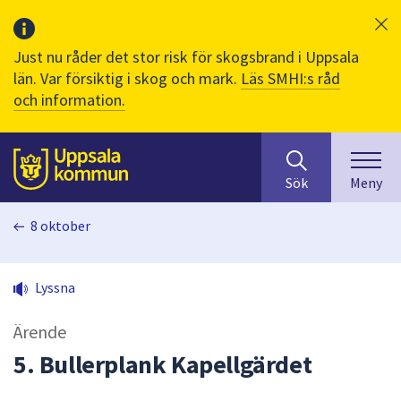
Just nu råder det stor risk för skogsbrand i Uppsala
län. Var försiktig i skog och mark.
Läs SMHI:s råd
och information.
Sök
huvudinnehåll
efter
Till sidans
Sök
Meny
innehåll
på
8 oktober
webbplatsen.
När
du
Lyssna
börjar
skriva
Ärende
i
sökfältet
5. Bullerplank Kapellgärdet
kommer
sökförslag