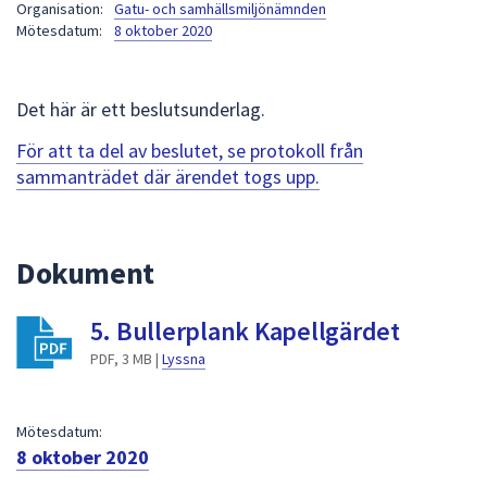
Organisation:
Gatu- och samhällsmiljönämnden
att
Mötesdatum:
8 oktober 2020
presenteras
under
fältet.
Det här är ett beslutsunderlag.
Använd
För att ta del av beslutet, se protokoll från
piltangenterna
sammanträdet där ärendet togs upp.
för
att
navigera
mellan
Dokument
sökförslagen
och
5. Bullerplank Kapellgärdet
enter
PDF, 3 MB |
Lyssna
för
att
välja
Mötesdatum:
något
8 oktober 2020
av