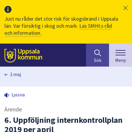
Just nu råder det stor risk för skogsbrand i Uppsala
län. Var försiktig i skog och mark.
Läs SMHI:s råd
och information.
Sök
huvudinnehåll
efter
Till sidans
Sök
Meny
innehåll
på
2 maj
webbplatsen.
När
du
Lyssna
börjar
skriva
Ärende
i
sökfältet
6. Uppföljning internkontrollplan
kommer
2019 per april
sökförslag