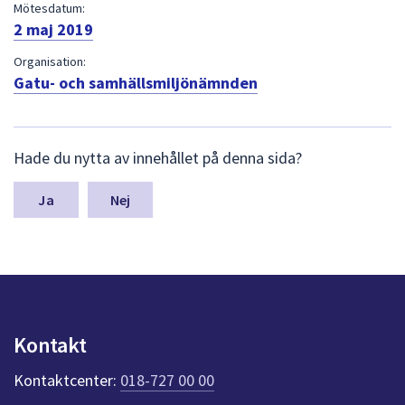
dem.
Mötesdatum:
2 maj 2019
Organisation:
Gatu- och samhällsmiljönämnden
L
Hade du nytta av innehållet på denna sida?
ä
m
n
Nej
a
s
y
n
p
u
n
Kontakt
k
t
Kontaktcenter:
018-727 00 00
e