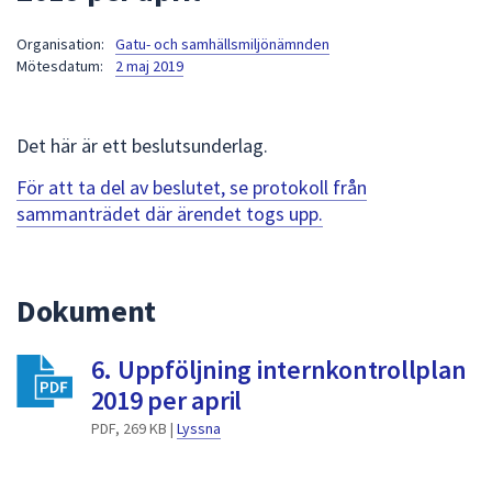
att
Organisation:
Gatu- och samhällsmiljönämnden
presenteras
Mötesdatum:
2 maj 2019
under
fältet.
Använd
Det här är ett beslutsunderlag.
piltangenterna
för
För att ta del av beslutet, se protokoll från
att
sammanträdet där ärendet togs upp.
navigera
mellan
sökförslagen
Dokument
och
enter
6. Uppföljning internkontrollplan
för
att
2019 per april
välja
PDF, 269 KB |
Lyssna
något
av