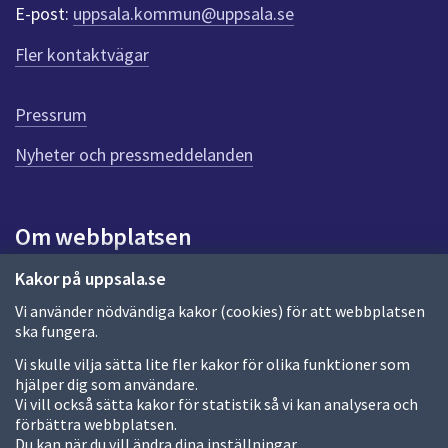
r
E-post:
uppsala.kommun@uppsala.se
f
ö
Fler kontaktvägar
r
d
e
Pressrum
n
n
Nyheter och pressmeddelanden
a
s
i
Om webbplatsen
d
a
Om webbplatsen
Kakor på uppsala.se
Vi använder nödvändiga kakor (cookies) för att webbplatsen
Allmänna handlingar och diarium
ska fungera.
Behandling av personuppgifter
Vi skulle vilja sätta lite fler kakor för olika funktioner som
hjälper dig som användare.
Kakor
Vi vill också sätta kakor för statistik så vi kan analysera och
förbättra webbplatsen.
Språk (other languages)
Du kan när du vill ändra dina inställningar.